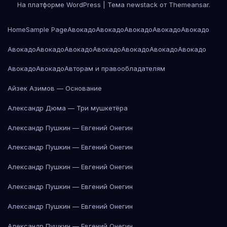
На платформе WordPress
|
Тема newstack от
Themeansar
.
Home
Sample Page
Авокадо
Авокадо
Авокадо
Авокадо
Авокадо
Авокадо
Авокадо
Авокадо
Авокадо
Авокадо
Авокадо
Авокадо
Авокадо
Авокадо
Авторам и правообладателям
Айзек Азимов — Основание
Александр Дюма — Три мушкетёра
Александр Пушкин — Евгений Онегин
Александр Пушкин — Евгений Онегин
Александр Пушкин — Евгений Онегин
Александр Пушкин — Евгений Онегин
Александр Пушкин — Евгений Онегин
Александр Пушкин — Евгений Онегин