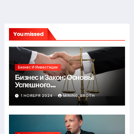
You missed
Бизнес И Инвестиции
Бизнес и Закон: Основы
Успешного
Предпринимательства
1 НОЯБРЯ 2024
MINING_BROTH