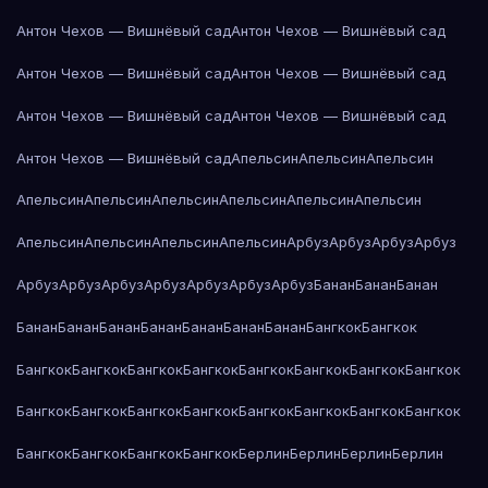
Антон Чехов — Вишнёвый сад
Антон Чехов — Вишнёвый сад
Антон Чехов — Вишнёвый сад
Антон Чехов — Вишнёвый сад
Антон Чехов — Вишнёвый сад
Антон Чехов — Вишнёвый сад
Антон Чехов — Вишнёвый сад
Апельсин
Апельсин
Апельсин
Апельсин
Апельсин
Апельсин
Апельсин
Апельсин
Апельсин
Апельсин
Апельсин
Апельсин
Апельсин
Арбуз
Арбуз
Арбуз
Арбуз
Арбуз
Арбуз
Арбуз
Арбуз
Арбуз
Арбуз
Арбуз
Банан
Банан
Банан
Банан
Банан
Банан
Банан
Банан
Банан
Банан
Бангкок
Бангкок
Бангкок
Бангкок
Бангкок
Бангкок
Бангкок
Бангкок
Бангкок
Бангкок
Бангкок
Бангкок
Бангкок
Бангкок
Бангкок
Бангкок
Бангкок
Бангкок
Бангкок
Бангкок
Бангкок
Бангкок
Берлин
Берлин
Берлин
Берлин