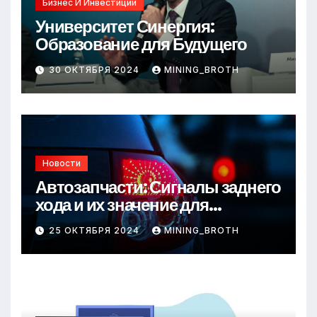
Бизнес И Инвестиции
Университет Синергия:
Образование для Будущего
30 ОКТЯБРЯ 2024
MINING_BROTH
Новости
Автозапчасти: Сигналы заднего
хода и их значение для
безопасности на дороге
25 ОКТЯБРЯ 2024
MINING_BROTH