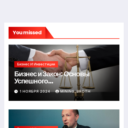
You missed
Бизнес И Инвестиции
Бизнес и Закон: Основы
Успешного
Предпринимательства
1 НОЯБРЯ 2024
MINING_BROTH