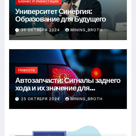
Бизнес И Инвестиции
Университет Синергия:
Образование для Будущего
30 ОКТЯБРЯ 2024
MINING_BROTH
Новости
Автозапчасти: Сигналы заднего
хода и их значение для
безопасности на дороге
25 ОКТЯБРЯ 2024
MINING_BROTH