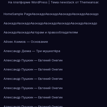
На платформе WordPress
|
Тема newstack от
Themeansar
.
Home
Sample Page
Авокадо
Авокадо
Авокадо
Авокадо
Авокадо
Авокадо
Авокадо
Авокадо
Авокадо
Авокадо
Авокадо
Авокадо
Авокадо
Авокадо
Авторам и правообладателям
Айзек Азимов — Основание
Александр Дюма — Три мушкетёра
Александр Пушкин — Евгений Онегин
Александр Пушкин — Евгений Онегин
Александр Пушкин — Евгений Онегин
Александр Пушкин — Евгений Онегин
Александр Пушкин — Евгений Онегин
Александр Пушкин — Евгений Онегин