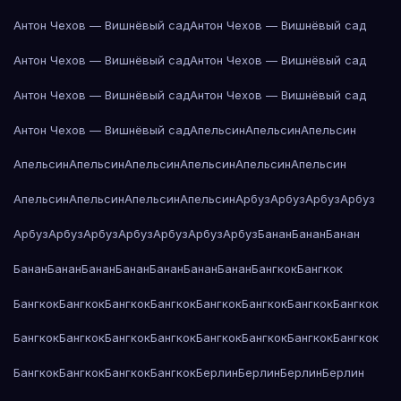
Антон Чехов — Вишнёвый сад
Антон Чехов — Вишнёвый сад
Антон Чехов — Вишнёвый сад
Антон Чехов — Вишнёвый сад
Антон Чехов — Вишнёвый сад
Антон Чехов — Вишнёвый сад
Антон Чехов — Вишнёвый сад
Апельсин
Апельсин
Апельсин
Апельсин
Апельсин
Апельсин
Апельсин
Апельсин
Апельсин
Апельсин
Апельсин
Апельсин
Апельсин
Арбуз
Арбуз
Арбуз
Арбуз
Арбуз
Арбуз
Арбуз
Арбуз
Арбуз
Арбуз
Арбуз
Банан
Банан
Банан
Банан
Банан
Банан
Банан
Банан
Банан
Банан
Бангкок
Бангкок
Бангкок
Бангкок
Бангкок
Бангкок
Бангкок
Бангкок
Бангкок
Бангкок
Бангкок
Бангкок
Бангкок
Бангкок
Бангкок
Бангкок
Бангкок
Бангкок
Бангкок
Бангкок
Бангкок
Бангкок
Берлин
Берлин
Берлин
Берлин