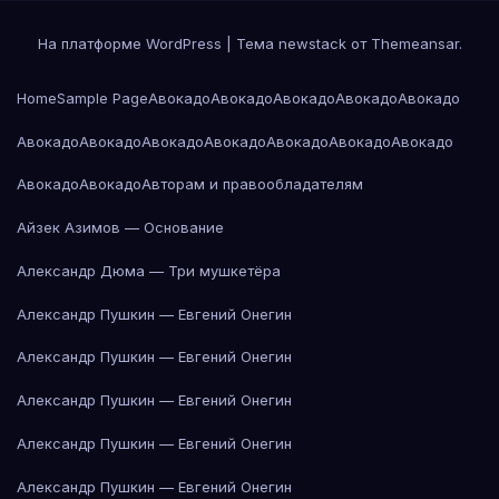
На платформе WordPress
|
Тема newstack от
Themeansar
.
Home
Sample Page
Авокадо
Авокадо
Авокадо
Авокадо
Авокадо
Авокадо
Авокадо
Авокадо
Авокадо
Авокадо
Авокадо
Авокадо
Авокадо
Авокадо
Авторам и правообладателям
Айзек Азимов — Основание
Александр Дюма — Три мушкетёра
Александр Пушкин — Евгений Онегин
Александр Пушкин — Евгений Онегин
Александр Пушкин — Евгений Онегин
Александр Пушкин — Евгений Онегин
Александр Пушкин — Евгений Онегин