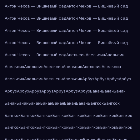
Антон Чехов — Вишнёвый сад
Антон Чехов — Вишнёвый сад
Антон Чехов — Вишнёвый сад
Антон Чехов — Вишнёвый сад
Антон Чехов — Вишнёвый сад
Антон Чехов — Вишнёвый сад
Антон Чехов — Вишнёвый сад
Антон Чехов — Вишнёвый сад
Антон Чехов — Вишнёвый сад
Апельсин
Апельсин
Апельсин
Апельсин
Апельсин
Апельсин
Апельсин
Апельсин
Апельсин
Апельсин
Апельсин
Апельсин
Апельсин
Арбуз
Арбуз
Арбуз
Арбуз
Арбуз
Арбуз
Арбуз
Арбуз
Арбуз
Арбуз
Арбуз
Банан
Банан
Банан
Банан
Банан
Банан
Банан
Банан
Банан
Банан
Бангкок
Бангкок
Бангкок
Бангкок
Бангкок
Бангкок
Бангкок
Бангкок
Бангкок
Бангкок
Бангкок
Бангкок
Бангкок
Бангкок
Бангкок
Бангкок
Бангкок
Бангкок
Бангкок
Бангкок
Бангкок
Бангкок
Берлин
Берлин
Берлин
Берлин