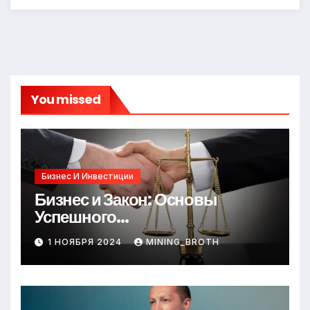
You missed
Бизнес И Инвестиции
Бизнес и Закон: Основы
Успешного
Предпринимательства
1 НОЯБРЯ 2024
MINING_BROTH