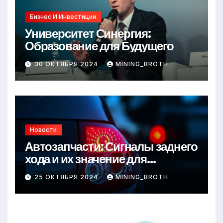
Бизнес И Инвестиции
Университет Синергия:
Образование для Будущего
30 ОКТЯБРЯ 2024
MINING_BROTH
Новости
Автозапчасти: Сигналы заднего
хода и их значение для
безопасности на дороге
25 ОКТЯБРЯ 2024
MINING_BROTH