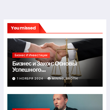
You missed
Бизнес И Инвестиции
Бизнес и Закон: Основы
Успешного
Предпринимательства
1 НОЯБРЯ 2024
MINING_BROTH