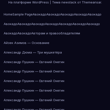
На платформе WordPress
|
Тема newstack от
Themeansar
.
Home
Sample Page
Авокадо
Авокадо
Авокадо
Авокадо
Авокадо
Авокадо
Авокадо
Авокадо
Авокадо
Авокадо
Авокадо
Авокадо
Авокадо
Авокадо
Авторам и правообладателям
Айзек Азимов — Основание
Александр Дюма — Три мушкетёра
Александр Пушкин — Евгений Онегин
Александр Пушкин — Евгений Онегин
Александр Пушкин — Евгений Онегин
Александр Пушкин — Евгений Онегин
Александр Пушкин — Евгений Онегин
Александр Пушкин — Евгений Онегин