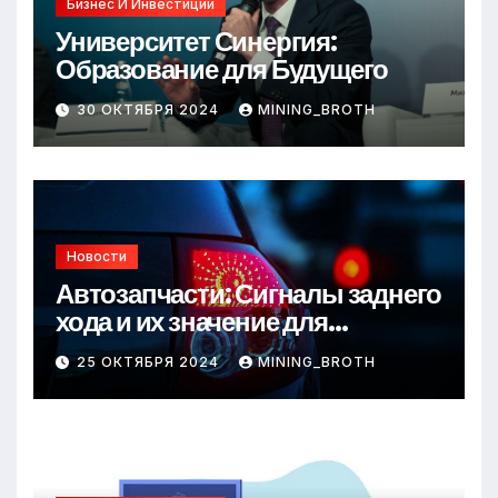
Бизнес И Инвестиции
Университет Синергия:
Образование для Будущего
30 ОКТЯБРЯ 2024
MINING_BROTH
Новости
Автозапчасти: Сигналы заднего
хода и их значение для
безопасности на дороге
25 ОКТЯБРЯ 2024
MINING_BROTH