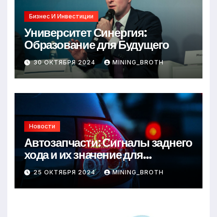
Бизнес И Инвестиции
Университет Синергия:
Образование для Будущего
30 ОКТЯБРЯ 2024
MINING_BROTH
Новости
Автозапчасти: Сигналы заднего
хода и их значение для
безопасности на дороге
25 ОКТЯБРЯ 2024
MINING_BROTH