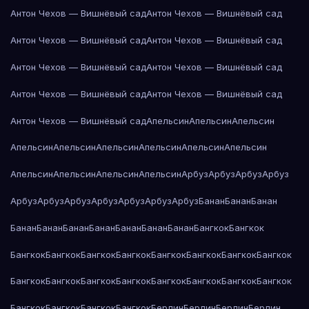
Антон Чехов — Вишнёвый сад
Антон Чехов — Вишнёвый сад
Антон Чехов — Вишнёвый сад
Антон Чехов — Вишнёвый сад
Антон Чехов — Вишнёвый сад
Антон Чехов — Вишнёвый сад
Антон Чехов — Вишнёвый сад
Антон Чехов — Вишнёвый сад
Антон Чехов — Вишнёвый сад
Апельсин
Апельсин
Апельсин
Апельсин
Апельсин
Апельсин
Апельсин
Апельсин
Апельсин
Апельсин
Апельсин
Апельсин
Апельсин
Арбуз
Арбуз
Арбуз
Арбуз
Арбуз
Арбуз
Арбуз
Арбуз
Арбуз
Арбуз
Арбуз
Банан
Банан
Банан
Банан
Банан
Банан
Банан
Банан
Банан
Банан
Бангкок
Бангкок
Бангкок
Бангкок
Бангкок
Бангкок
Бангкок
Бангкок
Бангкок
Бангкок
Бангкок
Бангкок
Бангкок
Бангкок
Бангкок
Бангкок
Бангкок
Бангкок
Бангкок
Бангкок
Бангкок
Бангкок
Берлин
Берлин
Берлин
Берлин