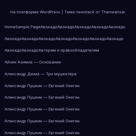
На платформе WordPress
|
Тема newstack от
Themeansar
.
Home
Sample Page
Авокадо
Авокадо
Авокадо
Авокадо
Авокадо
Авокадо
Авокадо
Авокадо
Авокадо
Авокадо
Авокадо
Авокадо
Авокадо
Авокадо
Авторам и правообладателям
Айзек Азимов — Основание
Александр Дюма — Три мушкетёра
Александр Пушкин — Евгений Онегин
Александр Пушкин — Евгений Онегин
Александр Пушкин — Евгений Онегин
Александр Пушкин — Евгений Онегин
Александр Пушкин — Евгений Онегин