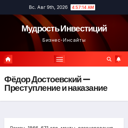
Перейти
Вс. Авг 9th, 2026
4:57:15 AM
к
содержимому
Мудрость Инвестиций
Бизнес-Инсайты
Фёдор Достоевский —
Преступление и наказание