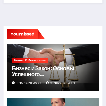
You missed
Бизнес И Инвестиции
Бизнес и Закон: Основы
Успешного
Предпринимательства
1 НОЯБРЯ 2024
MINING_BROTH