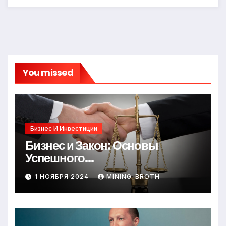
You missed
Бизнес И Инвестиции
Бизнес и Закон: Основы
Успешного
Предпринимательства
1 НОЯБРЯ 2024
MINING_BROTH