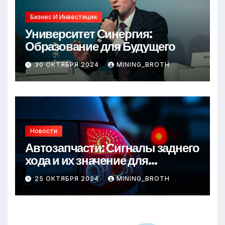
Бизнес И Инвестиции
Университет Синергия:
Образование для Будущего
30 ОКТЯБРЯ 2024
MINING_BROTH
Новости
Автозапчасти: Сигналы заднего
хода и их значение для
безопасности на дороге
25 ОКТЯБРЯ 2024
MINING_BROTH