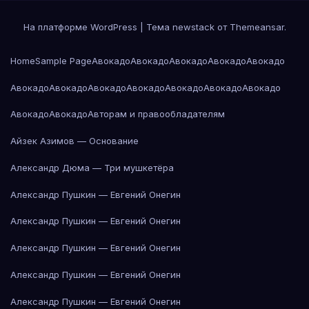
На платформе WordPress
|
Тема newstack от
Themeansar
.
Home
Sample Page
Авокадо
Авокадо
Авокадо
Авокадо
Авокадо
Авокадо
Авокадо
Авокадо
Авокадо
Авокадо
Авокадо
Авокадо
Авокадо
Авокадо
Авторам и правообладателям
Айзек Азимов — Основание
Александр Дюма — Три мушкетёра
Александр Пушкин — Евгений Онегин
Александр Пушкин — Евгений Онегин
Александр Пушкин — Евгений Онегин
Александр Пушкин — Евгений Онегин
Александр Пушкин — Евгений Онегин