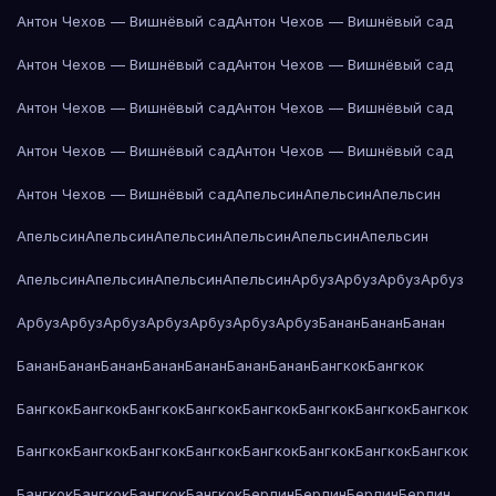
Антон Чехов — Вишнёвый сад
Антон Чехов — Вишнёвый сад
Антон Чехов — Вишнёвый сад
Антон Чехов — Вишнёвый сад
Антон Чехов — Вишнёвый сад
Антон Чехов — Вишнёвый сад
Антон Чехов — Вишнёвый сад
Антон Чехов — Вишнёвый сад
Антон Чехов — Вишнёвый сад
Апельсин
Апельсин
Апельсин
Апельсин
Апельсин
Апельсин
Апельсин
Апельсин
Апельсин
Апельсин
Апельсин
Апельсин
Апельсин
Арбуз
Арбуз
Арбуз
Арбуз
Арбуз
Арбуз
Арбуз
Арбуз
Арбуз
Арбуз
Арбуз
Банан
Банан
Банан
Банан
Банан
Банан
Банан
Банан
Банан
Банан
Бангкок
Бангкок
Бангкок
Бангкок
Бангкок
Бангкок
Бангкок
Бангкок
Бангкок
Бангкок
Бангкок
Бангкок
Бангкок
Бангкок
Бангкок
Бангкок
Бангкок
Бангкок
Бангкок
Бангкок
Бангкок
Бангкок
Берлин
Берлин
Берлин
Берлин