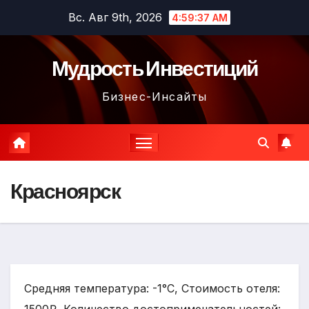
Перейти
Вс. Авг 9th, 2026
4:59:38 AM
к
содержимому
Мудрость Инвестиций
Бизнес-Инсайты
Красноярск
Средняя температура: -1°C, Стоимость отеля: