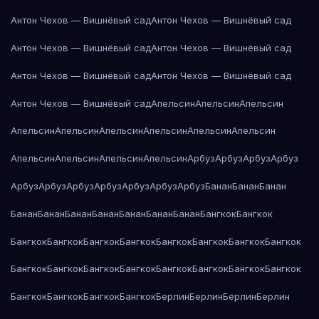
Антон Чехов — Вишнёвый сад
Антон Чехов — Вишнёвый сад
Антон Чехов — Вишнёвый сад
Антон Чехов — Вишнёвый сад
Антон Чехов — Вишнёвый сад
Антон Чехов — Вишнёвый сад
Антон Чехов — Вишнёвый сад
Апельсин
Апельсин
Апельсин
Апельсин
Апельсин
Апельсин
Апельсин
Апельсин
Апельсин
Апельсин
Апельсин
Апельсин
Апельсин
Арбуз
Арбуз
Арбуз
Арбуз
Арбуз
Арбуз
Арбуз
Арбуз
Арбуз
Арбуз
Арбуз
Банан
Банан
Банан
Банан
Банан
Банан
Банан
Банан
Банан
Банан
Бангкок
Бангкок
Бангкок
Бангкок
Бангкок
Бангкок
Бангкок
Бангкок
Бангкок
Бангкок
Бангкок
Бангкок
Бангкок
Бангкок
Бангкок
Бангкок
Бангкок
Бангкок
Бангкок
Бангкок
Бангкок
Бангкок
Берлин
Берлин
Берлин
Берлин