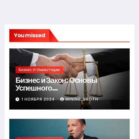
You missed
Бизнес И Инвестиции
Бизнес и Закон: Основы
Успешного
Предпринимательства
1 НОЯБРЯ 2024
MINING_BROTH