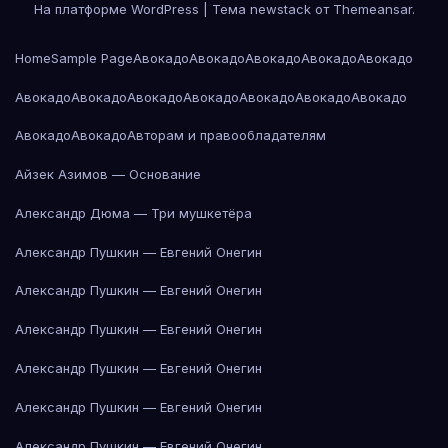
На платформе WordPress
|
Тема newstack от
Themeansar
.
Home
Sample Page
Авокадо
Авокадо
Авокадо
Авокадо
Авокадо
Авокадо
Авокадо
Авокадо
Авокадо
Авокадо
Авокадо
Авокадо
Авокадо
Авокадо
Авторам и правообладателям
Айзек Азимов — Основание
Александр Дюма — Три мушкетёра
Александр Пушкин — Евгений Онегин
Александр Пушкин — Евгений Онегин
Александр Пушкин — Евгений Онегин
Александр Пушкин — Евгений Онегин
Александр Пушкин — Евгений Онегин
Александр Пушкин — Евгений Онегин