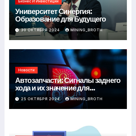
Бизнес И Инвестиции
Университет Синергия:
Образование для Будущего
30 ОКТЯБРЯ 2024
MINING_BROTH
Новости
Автозапчасти: Сигналы заднего
хода и их значение для
безопасности на дороге
25 ОКТЯБРЯ 2024
MINING_BROTH