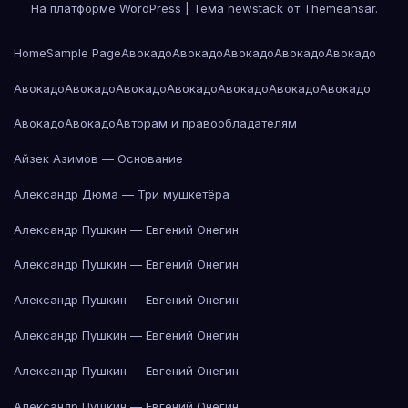
На платформе WordPress
|
Тема newstack от
Themeansar
.
Home
Sample Page
Авокадо
Авокадо
Авокадо
Авокадо
Авокадо
Авокадо
Авокадо
Авокадо
Авокадо
Авокадо
Авокадо
Авокадо
Авокадо
Авокадо
Авторам и правообладателям
Айзек Азимов — Основание
Александр Дюма — Три мушкетёра
Александр Пушкин — Евгений Онегин
Александр Пушкин — Евгений Онегин
Александр Пушкин — Евгений Онегин
Александр Пушкин — Евгений Онегин
Александр Пушкин — Евгений Онегин
Александр Пушкин — Евгений Онегин