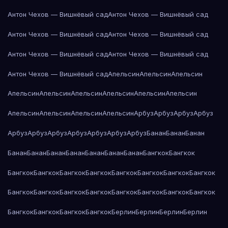
Антон Чехов — Вишнёвый сад
Антон Чехов — Вишнёвый сад
Антон Чехов — Вишнёвый сад
Антон Чехов — Вишнёвый сад
Антон Чехов — Вишнёвый сад
Антон Чехов — Вишнёвый сад
Антон Чехов — Вишнёвый сад
Апельсин
Апельсин
Апельсин
Апельсин
Апельсин
Апельсин
Апельсин
Апельсин
Апельсин
Апельсин
Апельсин
Апельсин
Апельсин
Арбуз
Арбуз
Арбуз
Арбуз
Арбуз
Арбуз
Арбуз
Арбуз
Арбуз
Арбуз
Арбуз
Банан
Банан
Банан
Банан
Банан
Банан
Банан
Банан
Банан
Банан
Бангкок
Бангкок
Бангкок
Бангкок
Бангкок
Бангкок
Бангкок
Бангкок
Бангкок
Бангкок
Бангкок
Бангкок
Бангкок
Бангкок
Бангкок
Бангкок
Бангкок
Бангкок
Бангкок
Бангкок
Бангкок
Бангкок
Берлин
Берлин
Берлин
Берлин