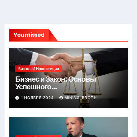
You missed
Бизнес И Инвестиции
Бизнес и Закон: Основы
Успешного
Предпринимательства
1 НОЯБРЯ 2024
MINING_BROTH