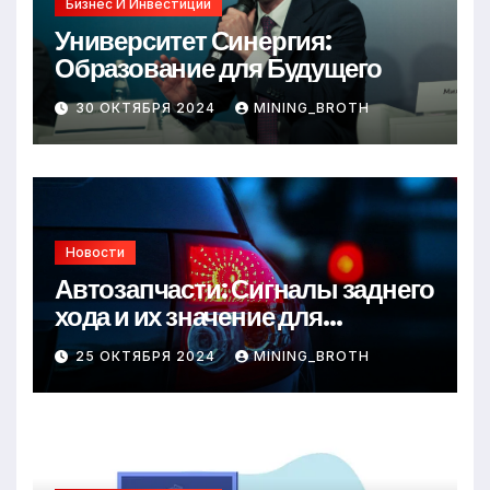
Бизнес И Инвестиции
Университет Синергия:
Образование для Будущего
30 ОКТЯБРЯ 2024
MINING_BROTH
Новости
Автозапчасти: Сигналы заднего
хода и их значение для
безопасности на дороге
25 ОКТЯБРЯ 2024
MINING_BROTH