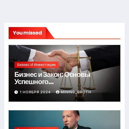
You missed
Бизнес И Инвестиции
Бизнес и Закон: Основы
Успешного
Предпринимательства
1 НОЯБРЯ 2024
MINING_BROTH