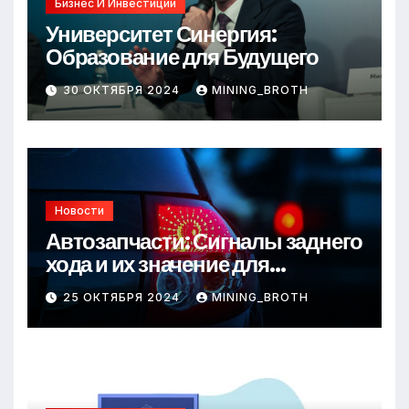
Бизнес И Инвестиции
Университет Синергия:
Образование для Будущего
30 ОКТЯБРЯ 2024
MINING_BROTH
Новости
Автозапчасти: Сигналы заднего
хода и их значение для
безопасности на дороге
25 ОКТЯБРЯ 2024
MINING_BROTH