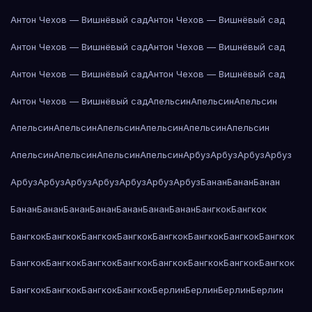
Антон Чехов — Вишнёвый сад
Антон Чехов — Вишнёвый сад
Антон Чехов — Вишнёвый сад
Антон Чехов — Вишнёвый сад
Антон Чехов — Вишнёвый сад
Антон Чехов — Вишнёвый сад
Антон Чехов — Вишнёвый сад
Апельсин
Апельсин
Апельсин
Апельсин
Апельсин
Апельсин
Апельсин
Апельсин
Апельсин
Апельсин
Апельсин
Апельсин
Апельсин
Арбуз
Арбуз
Арбуз
Арбуз
Арбуз
Арбуз
Арбуз
Арбуз
Арбуз
Арбуз
Арбуз
Банан
Банан
Банан
Банан
Банан
Банан
Банан
Банан
Банан
Банан
Бангкок
Бангкок
Бангкок
Бангкок
Бангкок
Бангкок
Бангкок
Бангкок
Бангкок
Бангкок
Бангкок
Бангкок
Бангкок
Бангкок
Бангкок
Бангкок
Бангкок
Бангкок
Бангкок
Бангкок
Бангкок
Бангкок
Берлин
Берлин
Берлин
Берлин