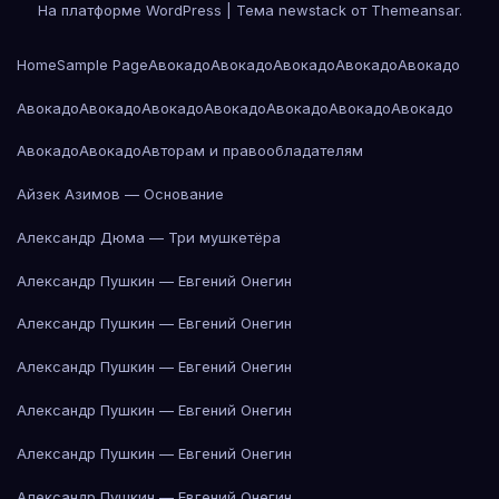
На платформе WordPress
|
Тема newstack от
Themeansar
.
Home
Sample Page
Авокадо
Авокадо
Авокадо
Авокадо
Авокадо
Авокадо
Авокадо
Авокадо
Авокадо
Авокадо
Авокадо
Авокадо
Авокадо
Авокадо
Авторам и правообладателям
Айзек Азимов — Основание
Александр Дюма — Три мушкетёра
Александр Пушкин — Евгений Онегин
Александр Пушкин — Евгений Онегин
Александр Пушкин — Евгений Онегин
Александр Пушкин — Евгений Онегин
Александр Пушкин — Евгений Онегин
Александр Пушкин — Евгений Онегин