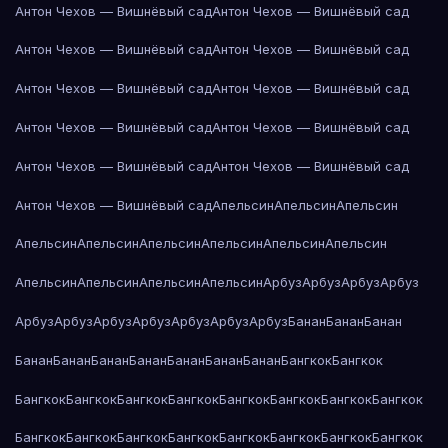
Антон Чехов — Вишнёвый сад
Антон Чехов — Вишнёвый сад
Антон Чехов — Вишнёвый сад
Антон Чехов — Вишнёвый сад
Антон Чехов — Вишнёвый сад
Антон Чехов — Вишнёвый сад
Антон Чехов — Вишнёвый сад
Антон Чехов — Вишнёвый сад
Антон Чехов — Вишнёвый сад
Антон Чехов — Вишнёвый сад
Антон Чехов — Вишнёвый сад
Апельсин
Апельсин
Апельсин
Апельсин
Апельсин
Апельсин
Апельсин
Апельсин
Апельсин
Апельсин
Апельсин
Апельсин
Апельсин
Арбуз
Арбуз
Арбуз
Арбуз
Арбуз
Арбуз
Арбуз
Арбуз
Арбуз
Арбуз
Арбуз
Банан
Банан
Банан
Банан
Банан
Банан
Банан
Банан
Банан
Банан
Бангкок
Бангкок
Бангкок
Бангкок
Бангкок
Бангкок
Бангкок
Бангкок
Бангкок
Бангкок
Бангкок
Бангкок
Бангкок
Бангкок
Бангкок
Бангкок
Бангкок
Бангкок