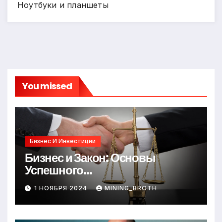
Ноутбуки и планшеты
You missed
Бизнес И Инвестиции
Бизнес и Закон: Основы
Успешного
Предпринимательства
1 НОЯБРЯ 2024
MINING_BROTH