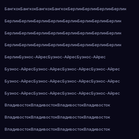
Бангкок
Бангкок
Бангкок
Бангкок
Берлин
Берлин
Берлин
Берлин
Берлин
Берлин
Берлин
Берлин
Берлин
Берлин
Берлин
Берлин
Берлин
Берлин
Берлин
Берлин
Берлин
Берлин
Берлин
Берлин
Берлин
Берлин
Берлин
Берлин
Берлин
Берлин
Берлин
Берлин
Берлин
Буэнос-Айрес
Буэнос-Айрес
Буэнос-Айрес
Буэнос-Айрес
Буэнос-Айрес
Буэнос-Айрес
Буэнос-Айрес
Буэнос-Айрес
Буэнос-Айрес
Буэнос-Айрес
Буэнос-Айрес
Буэнос-Айрес
Буэнос-Айрес
Буэнос-Айрес
Буэнос-Айрес
Владивосток
Владивосток
Владивосток
Владивосток
Владивосток
Владивосток
Владивосток
Владивосток
Владивосток
Владивосток
Владивосток
Владивосток