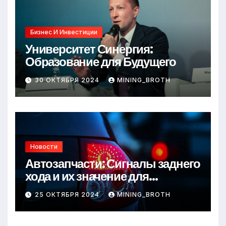
Бизнес И Инвестиции
Университет Синергия:
Образование для Будущего
30 ОКТЯБРЯ 2024
MINING_BROTH
Новости
Автозапчасти: Сигналы заднего
хода и их значение для
безопасности на дороге
25 ОКТЯБРЯ 2024
MINING_BROTH