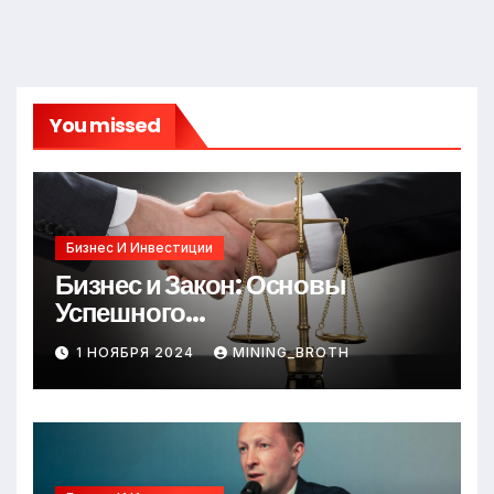
You missed
Бизнес И Инвестиции
Бизнес и Закон: Основы
Успешного
Предпринимательства
1 НОЯБРЯ 2024
MINING_BROTH