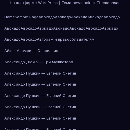
На платформе WordPress
|
Тема newstack от
Themeansar
.
Home
Sample Page
Авокадо
Авокадо
Авокадо
Авокадо
Авокадо
Авокадо
Авокадо
Авокадо
Авокадо
Авокадо
Авокадо
Авокадо
Авокадо
Авокадо
Авторам и правообладателям
Айзек Азимов — Основание
Александр Дюма — Три мушкетёра
Александр Пушкин — Евгений Онегин
Александр Пушкин — Евгений Онегин
Александр Пушкин — Евгений Онегин
Александр Пушкин — Евгений Онегин
Александр Пушкин — Евгений Онегин
Александр Пушкин — Евгений Онегин