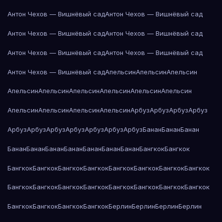
Антон Чехов — Вишнёвый сад
Антон Чехов — Вишнёвый сад
Антон Чехов — Вишнёвый сад
Антон Чехов — Вишнёвый сад
Антон Чехов — Вишнёвый сад
Антон Чехов — Вишнёвый сад
Антон Чехов — Вишнёвый сад
Апельсин
Апельсин
Апельсин
Апельсин
Апельсин
Апельсин
Апельсин
Апельсин
Апельсин
Апельсин
Апельсин
Апельсин
Апельсин
Арбуз
Арбуз
Арбуз
Арбуз
Арбуз
Арбуз
Арбуз
Арбуз
Арбуз
Арбуз
Арбуз
Банан
Банан
Банан
Банан
Банан
Банан
Банан
Банан
Банан
Банан
Бангкок
Бангкок
Бангкок
Бангкок
Бангкок
Бангкок
Бангкок
Бангкок
Бангкок
Бангкок
Бангкок
Бангкок
Бангкок
Бангкок
Бангкок
Бангкок
Бангкок
Бангкок
Бангкок
Бангкок
Бангкок
Бангкок
Берлин
Берлин
Берлин
Берлин