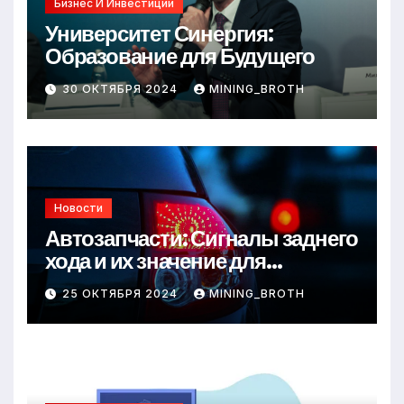
Бизнес И Инвестиции
Университет Синергия:
Образование для Будущего
30 ОКТЯБРЯ 2024
MINING_BROTH
Новости
Автозапчасти: Сигналы заднего
хода и их значение для
безопасности на дороге
25 ОКТЯБРЯ 2024
MINING_BROTH