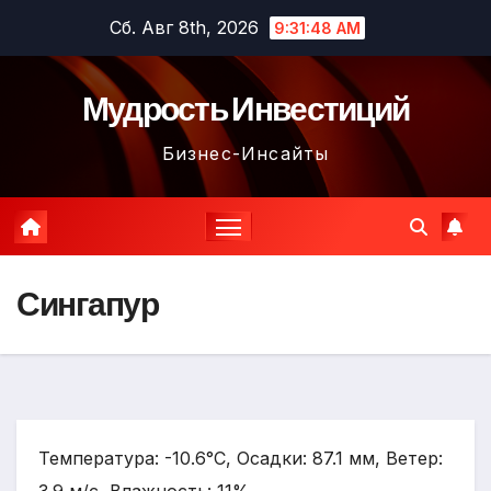
Перейти
Сб. Авг 8th, 2026
9:31:49 AM
к
содержимому
Мудрость Инвестиций
Бизнес-Инсайты
Сингапур
Температура: -10.6°C, Осадки: 87.1 мм, Ветер: