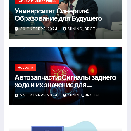
Бизнес И Инвестиции
Университет Синергия:
Образование для Будущего
30 ОКТЯБРЯ 2024
MINING_BROTH
Новости
Автозапчасти: Сигналы заднего
хода и их значение для
безопасности на дороге
25 ОКТЯБРЯ 2024
MINING_BROTH