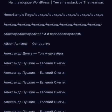
На платформе WordPress
|
Тема newstack от
Themeansar
.
Home
Sample Page
Авокадо
Авокадо
Авокадо
Авокадо
Авокадо
Авокадо
Авокадо
Авокадо
Авокадо
Авокадо
Авокадо
Авокадо
Авокадо
Авокадо
Авторам и правообладателям
Айзек Азимов — Основание
Александр Дюма — Три мушкетёра
Александр Пушкин — Евгений Онегин
Александр Пушкин — Евгений Онегин
Александр Пушкин — Евгений Онегин
Александр Пушкин — Евгений Онегин
Александр Пушкин — Евгений Онегин
Александр Пушкин — Евгений Онегин