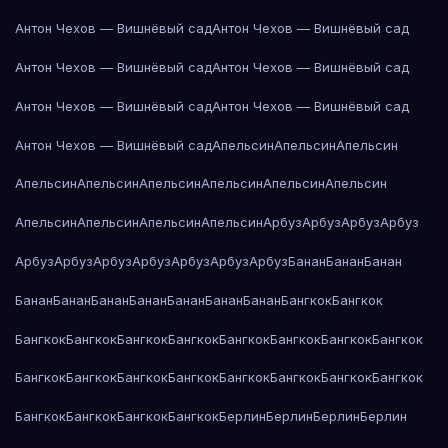
Антон Чехов — Вишнёвый сад
Антон Чехов — Вишнёвый сад
Антон Чехов — Вишнёвый сад
Антон Чехов — Вишнёвый сад
Антон Чехов — Вишнёвый сад
Антон Чехов — Вишнёвый сад
Антон Чехов — Вишнёвый сад
Апельсин
Апельсин
Апельсин
Апельсин
Апельсин
Апельсин
Апельсин
Апельсин
Апельсин
Апельсин
Апельсин
Апельсин
Апельсин
Арбуз
Арбуз
Арбуз
Арбуз
Арбуз
Арбуз
Арбуз
Арбуз
Арбуз
Арбуз
Арбуз
Банан
Банан
Банан
Банан
Банан
Банан
Банан
Банан
Банан
Банан
Бангкок
Бангкок
Бангкок
Бангкок
Бангкок
Бангкок
Бангкок
Бангкок
Бангкок
Бангкок
Бангкок
Бангкок
Бангкок
Бангкок
Бангкок
Бангкок
Бангкок
Бангкок
Бангкок
Бангкок
Бангкок
Бангкок
Берлин
Берлин
Берлин
Берлин