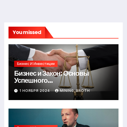
You missed
Бизнес И Инвестиции
Бизнес и Закон: Основы
Успешного
Предпринимательства
1 НОЯБРЯ 2024
MINING_BROTH