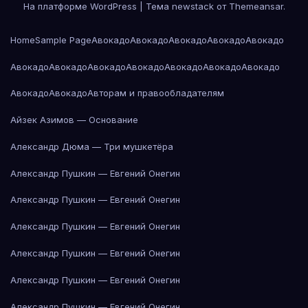
На платформе WordPress
|
Тема newstack от
Themeansar
.
Home
Sample Page
Авокадо
Авокадо
Авокадо
Авокадо
Авокадо
Авокадо
Авокадо
Авокадо
Авокадо
Авокадо
Авокадо
Авокадо
Авокадо
Авокадо
Авторам и правообладателям
Айзек Азимов — Основание
Александр Дюма — Три мушкетёра
Александр Пушкин — Евгений Онегин
Александр Пушкин — Евгений Онегин
Александр Пушкин — Евгений Онегин
Александр Пушкин — Евгений Онегин
Александр Пушкин — Евгений Онегин
Александр Пушкин — Евгений Онегин