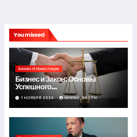
You missed
Бизнес И Инвестиции
Бизнес и Закон: Основы
Успешного
Предпринимательства
1 НОЯБРЯ 2024
MINING_BROTH