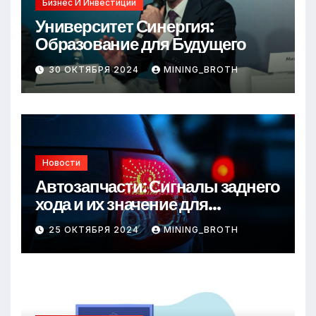
Бизнес И Инвестиции
Университет Синергия:
Образование для Будущего
30 ОКТЯБРЯ 2024
MINING_BROTH
Новости
Автозапчасти: Сигналы заднего
хода и их значение для
безопасности на дороге
25 ОКТЯБРЯ 2024
MINING_BROTH