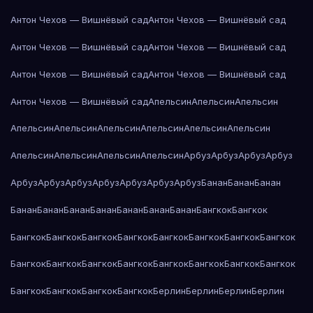
Антон Чехов — Вишнёвый сад
Антон Чехов — Вишнёвый сад
Антон Чехов — Вишнёвый сад
Антон Чехов — Вишнёвый сад
Антон Чехов — Вишнёвый сад
Антон Чехов — Вишнёвый сад
Антон Чехов — Вишнёвый сад
Апельсин
Апельсин
Апельсин
Апельсин
Апельсин
Апельсин
Апельсин
Апельсин
Апельсин
Апельсин
Апельсин
Апельсин
Апельсин
Арбуз
Арбуз
Арбуз
Арбуз
Арбуз
Арбуз
Арбуз
Арбуз
Арбуз
Арбуз
Арбуз
Банан
Банан
Банан
Банан
Банан
Банан
Банан
Банан
Банан
Банан
Бангкок
Бангкок
Бангкок
Бангкок
Бангкок
Бангкок
Бангкок
Бангкок
Бангкок
Бангкок
Бангкок
Бангкок
Бангкок
Бангкок
Бангкок
Бангкок
Бангкок
Бангкок
Бангкок
Бангкок
Бангкок
Бангкок
Берлин
Берлин
Берлин
Берлин