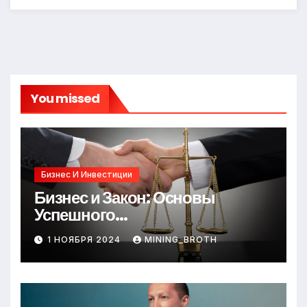
You missed
Бизнес И Инвестиции
Бизнес и Закон: Основы
Успешного
Предпринимательства
1 НОЯБРЯ 2024
MINING_BROTH