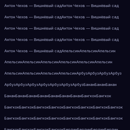
Антон Чехов — Вишнёвый сад
Антон Чехов — Вишнёвый сад
Антон Чехов — Вишнёвый сад
Антон Чехов — Вишнёвый сад
Антон Чехов — Вишнёвый сад
Антон Чехов — Вишнёвый сад
Антон Чехов — Вишнёвый сад
Антон Чехов — Вишнёвый сад
Антон Чехов — Вишнёвый сад
Апельсин
Апельсин
Апельсин
Апельсин
Апельсин
Апельсин
Апельсин
Апельсин
Апельсин
Апельсин
Апельсин
Апельсин
Апельсин
Арбуз
Арбуз
Арбуз
Арбуз
Арбуз
Арбуз
Арбуз
Арбуз
Арбуз
Арбуз
Арбуз
Банан
Банан
Банан
Банан
Банан
Банан
Банан
Банан
Банан
Банан
Бангкок
Бангкок
Бангкок
Бангкок
Бангкок
Бангкок
Бангкок
Бангкок
Бангкок
Бангкок
Бангкок
Бангкок
Бангкок
Бангкок
Бангкок
Бангкок
Бангкок
Бангкок
Бангкок
Бангкок
Бангкок
Бангкок
Берлин
Берлин
Берлин
Берлин