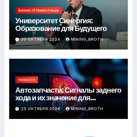
Бизнес И Инвестиции
Университет Синергия:
Образование для Будущего
30 ОКТЯБРЯ 2024
MINING_BROTH
Новости
Автозапчасти: Сигналы заднего
хода и их значение для
безопасности на дороге
25 ОКТЯБРЯ 2024
MINING_BROTH