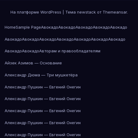
На платформе WordPress
|
Тема newstack от
Themeansar
.
Home
Sample Page
Авокадо
Авокадо
Авокадо
Авокадо
Авокадо
Авокадо
Авокадо
Авокадо
Авокадо
Авокадо
Авокадо
Авокадо
Авокадо
Авокадо
Авторам и правообладателям
Айзек Азимов — Основание
Александр Дюма — Три мушкетёра
Александр Пушкин — Евгений Онегин
Александр Пушкин — Евгений Онегин
Александр Пушкин — Евгений Онегин
Александр Пушкин — Евгений Онегин
Александр Пушкин — Евгений Онегин