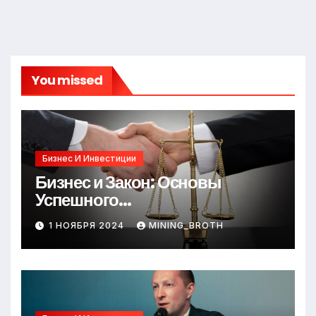
You missed
Бизнес И Инвестиции
Бизнес и Закон: Основы
Успешного
Предпринимательства
1 НОЯБРЯ 2024
MINING_BROTH