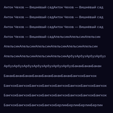
Антон Чехов — Вишнёвый сад
Антон Чехов — Вишнёвый сад
Антон Чехов — Вишнёвый сад
Антон Чехов — Вишнёвый сад
Антон Чехов — Вишнёвый сад
Антон Чехов — Вишнёвый сад
Антон Чехов — Вишнёвый сад
Апельсин
Апельсин
Апельсин
Апельсин
Апельсин
Апельсин
Апельсин
Апельсин
Апельсин
Апельсин
Апельсин
Апельсин
Апельсин
Арбуз
Арбуз
Арбуз
Арбуз
Арбуз
Арбуз
Арбуз
Арбуз
Арбуз
Арбуз
Арбуз
Банан
Банан
Банан
Банан
Банан
Банан
Банан
Банан
Банан
Банан
Бангкок
Бангкок
Бангкок
Бангкок
Бангкок
Бангкок
Бангкок
Бангкок
Бангкок
Бангкок
Бангкок
Бангкок
Бангкок
Бангкок
Бангкок
Бангкок
Бангкок
Бангкок
Бангкок
Бангкок
Бангкок
Бангкок
Берлин
Берлин
Берлин
Берлин