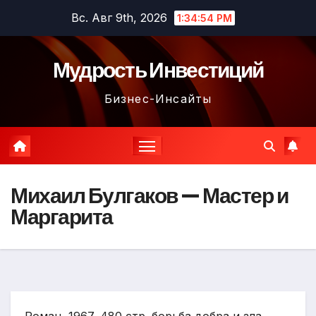
Перейти
Вс. Авг 9th, 2026
1:34:55 PM
к
содержимому
Мудрость Инвестиций
Бизнес-Инсайты
Михаил Булгаков — Мастер и
Маргарита