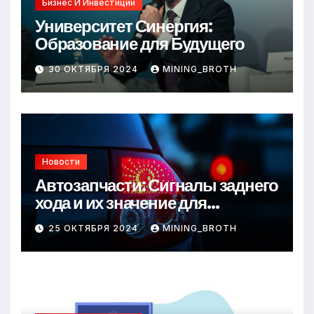
Бизнес И Инвестиции
Университет Синергия:
Образование для Будущего
30 ОКТЯБРЯ 2024
MINING_BROTH
Новости
Автозапчасти: Сигналы заднего
хода и их значение для
безопасности на дороге
25 ОКТЯБРЯ 2024
MINING_BROTH