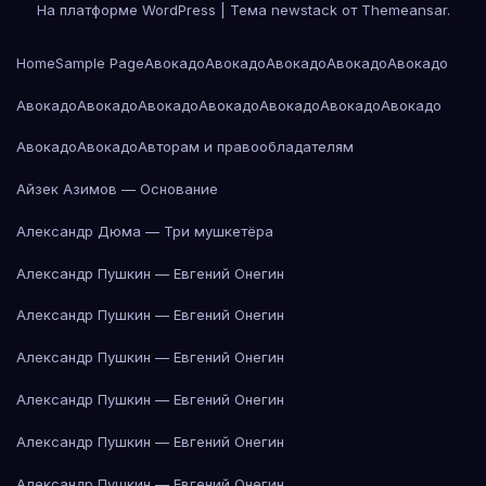
На платформе WordPress
|
Тема newstack от
Themeansar
.
Home
Sample Page
Авокадо
Авокадо
Авокадо
Авокадо
Авокадо
Авокадо
Авокадо
Авокадо
Авокадо
Авокадо
Авокадо
Авокадо
Авокадо
Авокадо
Авторам и правообладателям
Айзек Азимов — Основание
Александр Дюма — Три мушкетёра
Александр Пушкин — Евгений Онегин
Александр Пушкин — Евгений Онегин
Александр Пушкин — Евгений Онегин
Александр Пушкин — Евгений Онегин
Александр Пушкин — Евгений Онегин
Александр Пушкин — Евгений Онегин