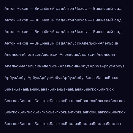
Антон Чехов — Вишнёвый сад
Антон Чехов — Вишнёвый сад
Антон Чехов — Вишнёвый сад
Антон Чехов — Вишнёвый сад
Антон Чехов — Вишнёвый сад
Антон Чехов — Вишнёвый сад
Антон Чехов — Вишнёвый сад
Апельсин
Апельсин
Апельсин
Апельсин
Апельсин
Апельсин
Апельсин
Апельсин
Апельсин
Апельсин
Апельсин
Апельсин
Апельсин
Арбуз
Арбуз
Арбуз
Арбуз
Арбуз
Арбуз
Арбуз
Арбуз
Арбуз
Арбуз
Арбуз
Банан
Банан
Банан
Банан
Банан
Банан
Банан
Банан
Банан
Банан
Бангкок
Бангкок
Бангкок
Бангкок
Бангкок
Бангкок
Бангкок
Бангкок
Бангкок
Бангкок
Бангкок
Бангкок
Бангкок
Бангкок
Бангкок
Бангкок
Бангкок
Бангкок
Бангкок
Бангкок
Бангкок
Бангкок
Берлин
Берлин
Берлин
Берлин