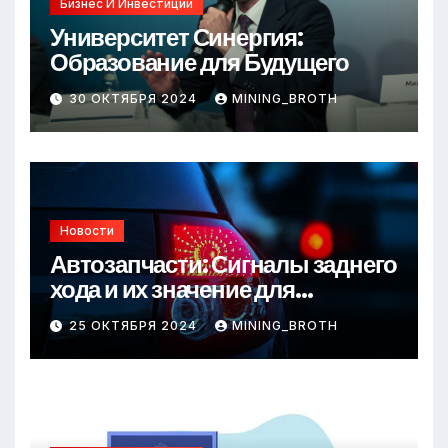
Бизнес И Инвестиции
Университет Синергия:
Образование для Будущего
30 ОКТЯБРЯ 2024
MINING_BROTH
Новости
Автозапчасти: Сигналы заднего
хода и их значение для
безопасности на дороге
25 ОКТЯБРЯ 2024
MINING_BROTH