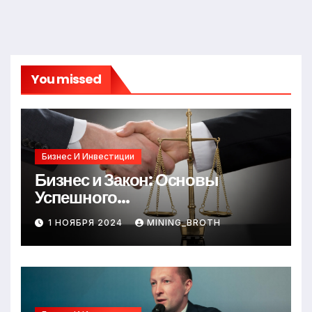
You missed
Бизнес И Инвестиции
Бизнес и Закон: Основы
Успешного
Предпринимательства
1 НОЯБРЯ 2024
MINING_BROTH