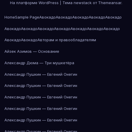
На платформе WordPress
|
Тема newstack от
Themeansar
.
Home
Sample Page
Авокадо
Авокадо
Авокадо
Авокадо
Авокадо
Авокадо
Авокадо
Авокадо
Авокадо
Авокадо
Авокадо
Авокадо
Авокадо
Авокадо
Авторам и правообладателям
Айзек Азимов — Основание
Александр Дюма — Три мушкетёра
Александр Пушкин — Евгений Онегин
Александр Пушкин — Евгений Онегин
Александр Пушкин — Евгений Онегин
Александр Пушкин — Евгений Онегин
Александр Пушкин — Евгений Онегин
Александр Пушкин — Евгений Онегин