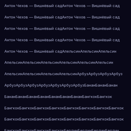
Антон Чехов — Вишнёвый сад
Антон Чехов — Вишнёвый сад
Антон Чехов — Вишнёвый сад
Антон Чехов — Вишнёвый сад
Антон Чехов — Вишнёвый сад
Антон Чехов — Вишнёвый сад
Антон Чехов — Вишнёвый сад
Антон Чехов — Вишнёвый сад
Антон Чехов — Вишнёвый сад
Апельсин
Апельсин
Апельсин
Апельсин
Апельсин
Апельсин
Апельсин
Апельсин
Апельсин
Апельсин
Апельсин
Апельсин
Апельсин
Арбуз
Арбуз
Арбуз
Арбуз
Арбуз
Арбуз
Арбуз
Арбуз
Арбуз
Арбуз
Арбуз
Банан
Банан
Банан
Банан
Банан
Банан
Банан
Банан
Банан
Банан
Бангкок
Бангкок
Бангкок
Бангкок
Бангкок
Бангкок
Бангкок
Бангкок
Бангкок
Бангкок
Бангкок
Бангкок
Бангкок
Бангкок
Бангкок
Бангкок
Бангкок
Бангкок
Бангкок
Бангкок
Бангкок
Бангкок
Берлин
Берлин
Берлин
Берлин