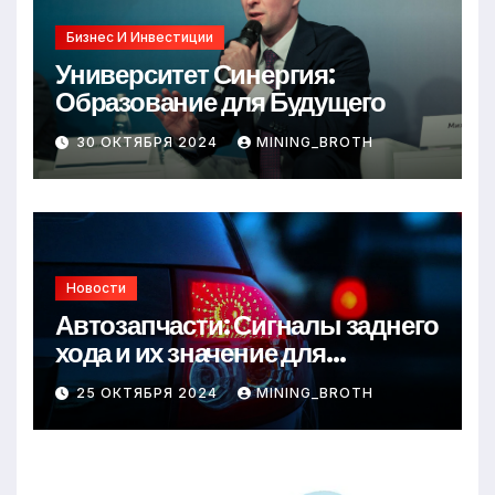
Бизнес И Инвестиции
Университет Синергия:
Образование для Будущего
30 ОКТЯБРЯ 2024
MINING_BROTH
Новости
Автозапчасти: Сигналы заднего
хода и их значение для
безопасности на дороге
25 ОКТЯБРЯ 2024
MINING_BROTH