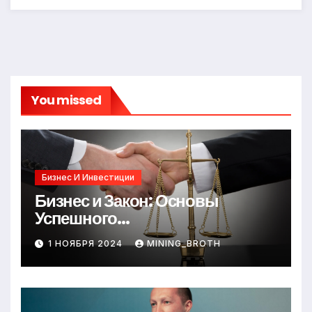
You missed
Бизнес И Инвестиции
Бизнес и Закон: Основы
Успешного
Предпринимательства
1 НОЯБРЯ 2024
MINING_BROTH