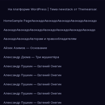
На платформе WordPress
|
Тема newstack от
Themeansar
.
Home
Sample Page
Авокадо
Авокадо
Авокадо
Авокадо
Авокадо
Авокадо
Авокадо
Авокадо
Авокадо
Авокадо
Авокадо
Авокадо
Авокадо
Авокадо
Авторам и правообладателям
Айзек Азимов — Основание
Александр Дюма — Три мушкетёра
Александр Пушкин — Евгений Онегин
Александр Пушкин — Евгений Онегин
Александр Пушкин — Евгений Онегин
Александр Пушкин — Евгений Онегин
Александр Пушкин — Евгений Онегин