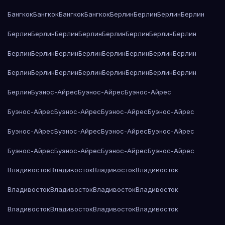
Бангкок
Бангкок
Бангкок
Бангкок
Берлин
Берлин
Берлин
Берлин
Берлин
Берлин
Берлин
Берлин
Берлин
Берлин
Берлин
Берлин
Берлин
Берлин
Берлин
Берлин
Берлин
Берлин
Берлин
Берлин
Берлин
Берлин
Берлин
Берлин
Берлин
Берлин
Берлин
Берлин
Берлин
Буэнос-Айрес
Буэнос-Айрес
Буэнос-Айрес
Буэнос-Айрес
Буэнос-Айрес
Буэнос-Айрес
Буэнос-Айрес
Буэнос-Айрес
Буэнос-Айрес
Буэнос-Айрес
Буэнос-Айрес
Буэнос-Айрес
Буэнос-Айрес
Буэнос-Айрес
Буэнос-Айрес
Владивосток
Владивосток
Владивосток
Владивосток
Владивосток
Владивосток
Владивосток
Владивосток
Владивосток
Владивосток
Владивосток
Владивосток