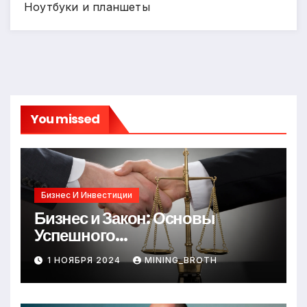
Ноутбуки и планшеты
You missed
Бизнес И Инвестиции
Бизнес и Закон: Основы
Успешного
Предпринимательства
1 НОЯБРЯ 2024
MINING_BROTH