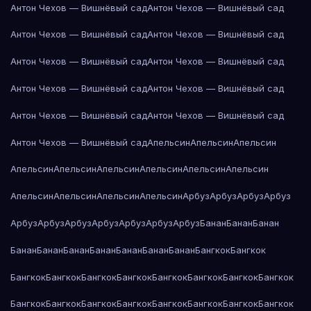
Антон Чехов — Вишнёвый сад
Антон Чехов — Вишнёвый сад
Антон Чехов — Вишнёвый сад
Антон Чехов — Вишнёвый сад
Антон Чехов — Вишнёвый сад
Антон Чехов — Вишнёвый сад
Антон Чехов — Вишнёвый сад
Антон Чехов — Вишнёвый сад
Антон Чехов — Вишнёвый сад
Антон Чехов — Вишнёвый сад
Антон Чехов — Вишнёвый сад
Апельсин
Апельсин
Апельсин
Апельсин
Апельсин
Апельсин
Апельсин
Апельсин
Апельсин
Апельсин
Апельсин
Апельсин
Апельсин
Арбуз
Арбуз
Арбуз
Арбуз
Арбуз
Арбуз
Арбуз
Арбуз
Арбуз
Арбуз
Арбуз
Банан
Банан
Банан
Банан
Банан
Банан
Банан
Банан
Банан
Банан
Бангкок
Бангкок
Бангкок
Бангкок
Бангкок
Бангкок
Бангкок
Бангкок
Бангкок
Бангкок
Бангкок
Бангкок
Бангкок
Бангкок
Бангкок
Бангкок
Бангкок
Бангкок