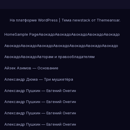
На платформе WordPress
|
Тема newstack от
Themeansar
.
Home
Sample Page
Авокадо
Авокадо
Авокадо
Авокадо
Авокадо
Авокадо
Авокадо
Авокадо
Авокадо
Авокадо
Авокадо
Авокадо
Авокадо
Авокадо
Авторам и правообладателям
Айзек Азимов — Основание
Александр Дюма — Три мушкетёра
Александр Пушкин — Евгений Онегин
Александр Пушкин — Евгений Онегин
Александр Пушкин — Евгений Онегин
Александр Пушкин — Евгений Онегин