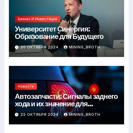
Бизнес И Инвестиции
Университет Синергия:
Образование для Будущего
30 ОКТЯБРЯ 2024
MINING_BROTH
Новости
Автозапчасти: Сигналы заднего
хода и их значение для
безопасности на дороге
25 ОКТЯБРЯ 2024
MINING_BROTH