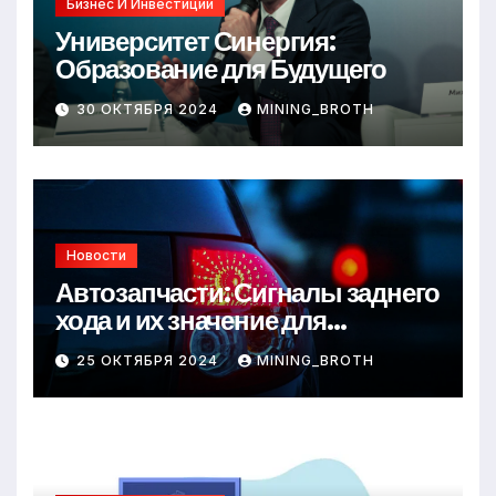
Бизнес И Инвестиции
Университет Синергия:
Образование для Будущего
30 ОКТЯБРЯ 2024
MINING_BROTH
Новости
Автозапчасти: Сигналы заднего
хода и их значение для
безопасности на дороге
25 ОКТЯБРЯ 2024
MINING_BROTH