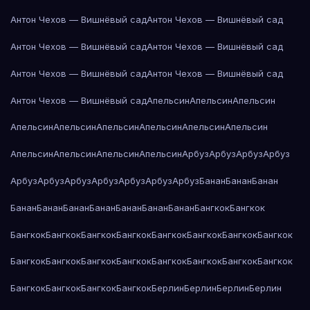
Антон Чехов — Вишнёвый сад
Антон Чехов — Вишнёвый сад
Антон Чехов — Вишнёвый сад
Антон Чехов — Вишнёвый сад
Антон Чехов — Вишнёвый сад
Антон Чехов — Вишнёвый сад
Антон Чехов — Вишнёвый сад
Апельсин
Апельсин
Апельсин
Апельсин
Апельсин
Апельсин
Апельсин
Апельсин
Апельсин
Апельсин
Апельсин
Апельсин
Апельсин
Арбуз
Арбуз
Арбуз
Арбуз
Арбуз
Арбуз
Арбуз
Арбуз
Арбуз
Арбуз
Арбуз
Банан
Банан
Банан
Банан
Банан
Банан
Банан
Банан
Банан
Банан
Бангкок
Бангкок
Бангкок
Бангкок
Бангкок
Бангкок
Бангкок
Бангкок
Бангкок
Бангкок
Бангкок
Бангкок
Бангкок
Бангкок
Бангкок
Бангкок
Бангкок
Бангкок
Бангкок
Бангкок
Бангкок
Бангкок
Берлин
Берлин
Берлин
Берлин