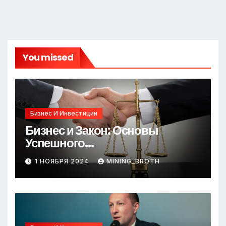
You missed
Бизнес И Инвестиции
Бизнес и Закон: Основы
Успешного
Предпринимательства
1 НОЯБРЯ 2024
MINING_BROTH