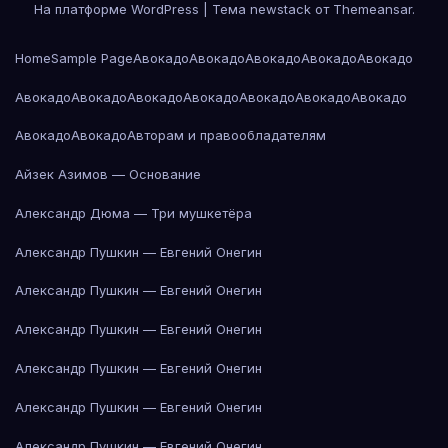
На платформе WordPress
|
Тема newstack от
Themeansar
.
Home
Sample Page
Авокадо
Авокадо
Авокадо
Авокадо
Авокадо
Авокадо
Авокадо
Авокадо
Авокадо
Авокадо
Авокадо
Авокадо
Авокадо
Авокадо
Авторам и правообладателям
Айзек Азимов — Основание
Александр Дюма — Три мушкетёра
Александр Пушкин — Евгений Онегин
Александр Пушкин — Евгений Онегин
Александр Пушкин — Евгений Онегин
Александр Пушкин — Евгений Онегин
Александр Пушкин — Евгений Онегин
Александр Пушкин — Евгений Онегин