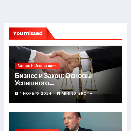
You missed
Бизнес И Инвестиции
Бизнес и Закон: Основы
Успешного
Предпринимательства
1 НОЯБРЯ 2024
MINING_BROTH