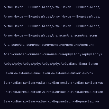
Антон Чехов — Вишнёвый сад
Антон Чехов — Вишнёвый сад
Антон Чехов — Вишнёвый сад
Антон Чехов — Вишнёвый сад
Антон Чехов — Вишнёвый сад
Антон Чехов — Вишнёвый сад
Антон Чехов — Вишнёвый сад
Апельсин
Апельсин
Апельсин
Апельсин
Апельсин
Апельсин
Апельсин
Апельсин
Апельсин
Апельсин
Апельсин
Апельсин
Апельсин
Арбуз
Арбуз
Арбуз
Арбуз
Арбуз
Арбуз
Арбуз
Арбуз
Арбуз
Арбуз
Арбуз
Банан
Банан
Банан
Банан
Банан
Банан
Банан
Банан
Банан
Банан
Бангкок
Бангкок
Бангкок
Бангкок
Бангкок
Бангкок
Бангкок
Бангкок
Бангкок
Бангкок
Бангкок
Бангкок
Бангкок
Бангкок
Бангкок
Бангкок
Бангкок
Бангкок
Бангкок
Бангкок
Бангкок
Бангкок
Берлин
Берлин
Берлин
Берлин