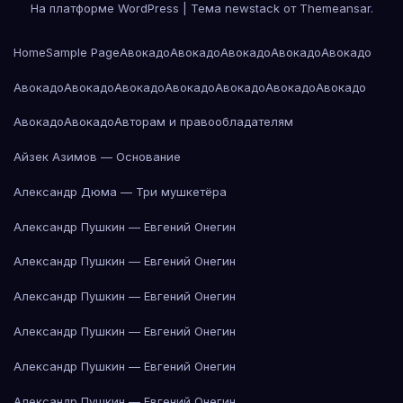
На платформе WordPress
|
Тема newstack от
Themeansar
.
Home
Sample Page
Авокадо
Авокадо
Авокадо
Авокадо
Авокадо
Авокадо
Авокадо
Авокадо
Авокадо
Авокадо
Авокадо
Авокадо
Авокадо
Авокадо
Авторам и правообладателям
Айзек Азимов — Основание
Александр Дюма — Три мушкетёра
Александр Пушкин — Евгений Онегин
Александр Пушкин — Евгений Онегин
Александр Пушкин — Евгений Онегин
Александр Пушкин — Евгений Онегин
Александр Пушкин — Евгений Онегин
Александр Пушкин — Евгений Онегин