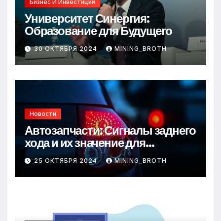
Бизнес И Инвестиции
Университет Синергия:
Образование для Будущего
30 ОКТЯБРЯ 2024
MINING_BROTH
Новости
Автозапчасти: Сигналы заднего
хода и их значение для
безопасности на дороге
25 ОКТЯБРЯ 2024
MINING_BROTH