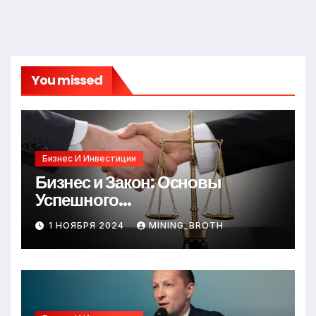
You missed
Бизнес И Инвестиции
Бизнес и Закон: Основы
Успешного
Предпринимательства
1 НОЯБРЯ 2024
MINING_BROTH