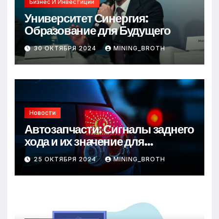
Бизнес И Инвестиции
Университет Синергия:
Образование для Будущего
30 ОКТЯБРЯ 2024
MINING_BROTH
Новости
Автозапчасти: Сигналы заднего
хода и их значение для
безопасности на дороге
25 ОКТЯБРЯ 2024
MINING_BROTH