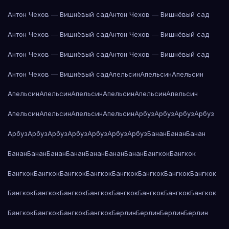
Антон Чехов — Вишнёвый сад
Антон Чехов — Вишнёвый сад
Антон Чехов — Вишнёвый сад
Антон Чехов — Вишнёвый сад
Антон Чехов — Вишнёвый сад
Антон Чехов — Вишнёвый сад
Антон Чехов — Вишнёвый сад
Апельсин
Апельсин
Апельсин
Апельсин
Апельсин
Апельсин
Апельсин
Апельсин
Апельсин
Апельсин
Апельсин
Апельсин
Апельсин
Арбуз
Арбуз
Арбуз
Арбуз
Арбуз
Арбуз
Арбуз
Арбуз
Арбуз
Арбуз
Арбуз
Банан
Банан
Банан
Банан
Банан
Банан
Банан
Банан
Банан
Банан
Бангкок
Бангкок
Бангкок
Бангкок
Бангкок
Бангкок
Бангкок
Бангкок
Бангкок
Бангкок
Бангкок
Бангкок
Бангкок
Бангкок
Бангкок
Бангкок
Бангкок
Бангкок
Бангкок
Бангкок
Бангкок
Бангкок
Берлин
Берлин
Берлин
Берлин