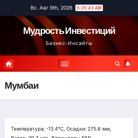
Перейти
Вс. Авг 9th, 2026
6:25:44 AM
к
содержимому
Мудрость Инвестиций
Бизнес-Инсайты
Мумбаи
Температура: -13.4°C, Осадки: 275.8 мм,