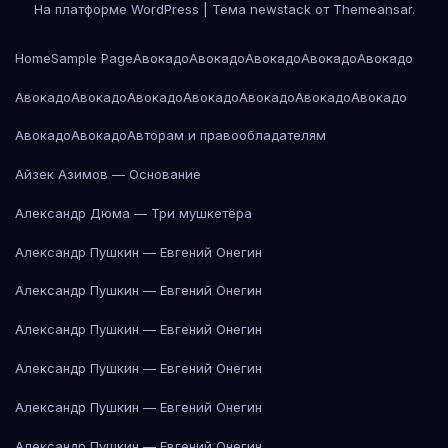
На платформе WordPress
|
Тема newstack от
Themeansar
.
Home
Sample Page
Авокадо
Авокадо
Авокадо
Авокадо
Авокадо
Авокадо
Авокадо
Авокадо
Авокадо
Авокадо
Авокадо
Авокадо
Авокадо
Авокадо
Авторам и правообладателям
Айзек Азимов — Основание
Александр Дюма — Три мушкетёра
Александр Пушкин — Евгений Онегин
Александр Пушкин — Евгений Онегин
Александр Пушкин — Евгений Онегин
Александр Пушкин — Евгений Онегин
Александр Пушкин — Евгений Онегин
Александр Пушкин — Евгений Онегин