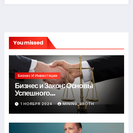
You missed
Бизнес И Инвестиции
Бизнес и Закон: Основы
Успешного
Предпринимательства
1 НОЯБРЯ 2024
MINING_BROTH