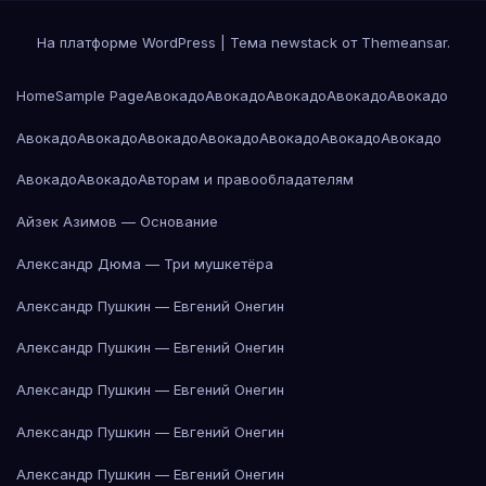
На платформе WordPress
|
Тема newstack от
Themeansar
.
Home
Sample Page
Авокадо
Авокадо
Авокадо
Авокадо
Авокадо
Авокадо
Авокадо
Авокадо
Авокадо
Авокадо
Авокадо
Авокадо
Авокадо
Авокадо
Авторам и правообладателям
Айзек Азимов — Основание
Александр Дюма — Три мушкетёра
Александр Пушкин — Евгений Онегин
Александр Пушкин — Евгений Онегин
Александр Пушкин — Евгений Онегин
Александр Пушкин — Евгений Онегин
Александр Пушкин — Евгений Онегин