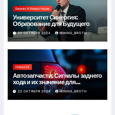
Бизнес И Инвестиции
Университет Синергия:
Образование для Будущего
30 ОКТЯБРЯ 2024
MINING_BROTH
Новости
Автозапчасти: Сигналы заднего
хода и их значение для
безопасности на дороге
25 ОКТЯБРЯ 2024
MINING_BROTH