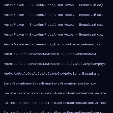
Антон Чехов — Вишнёвый сад
Антон Чехов — Вишнёвый сад
Антон Чехов — Вишнёвый сад
Антон Чехов — Вишнёвый сад
Антон Чехов — Вишнёвый сад
Антон Чехов — Вишнёвый сад
Антон Чехов — Вишнёвый сад
Антон Чехов — Вишнёвый сад
Антон Чехов — Вишнёвый сад
Апельсин
Апельсин
Апельсин
Апельсин
Апельсин
Апельсин
Апельсин
Апельсин
Апельсин
Апельсин
Апельсин
Апельсин
Апельсин
Арбуз
Арбуз
Арбуз
Арбуз
Арбуз
Арбуз
Арбуз
Арбуз
Арбуз
Арбуз
Арбуз
Банан
Банан
Банан
Банан
Банан
Банан
Банан
Банан
Банан
Банан
Бангкок
Бангкок
Бангкок
Бангкок
Бангкок
Бангкок
Бангкок
Бангкок
Бангкок
Бангкок
Бангкок
Бангкок
Бангкок
Бангкок
Бангкок
Бангкок
Бангкок
Бангкок
Бангкок
Бангкок
Бангкок
Бангкок
Берлин
Берлин
Берлин
Берлин