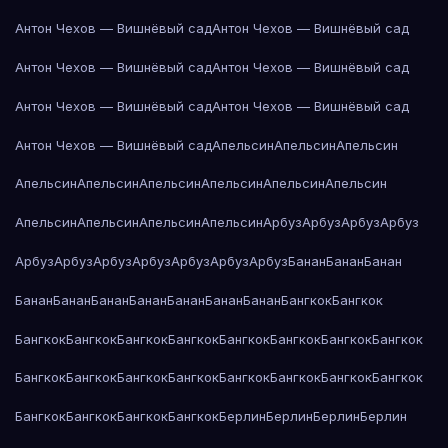
Антон Чехов — Вишнёвый сад
Антон Чехов — Вишнёвый сад
Антон Чехов — Вишнёвый сад
Антон Чехов — Вишнёвый сад
Антон Чехов — Вишнёвый сад
Антон Чехов — Вишнёвый сад
Антон Чехов — Вишнёвый сад
Апельсин
Апельсин
Апельсин
Апельсин
Апельсин
Апельсин
Апельсин
Апельсин
Апельсин
Апельсин
Апельсин
Апельсин
Апельсин
Арбуз
Арбуз
Арбуз
Арбуз
Арбуз
Арбуз
Арбуз
Арбуз
Арбуз
Арбуз
Арбуз
Банан
Банан
Банан
Банан
Банан
Банан
Банан
Банан
Банан
Банан
Бангкок
Бангкок
Бангкок
Бангкок
Бангкок
Бангкок
Бангкок
Бангкок
Бангкок
Бангкок
Бангкок
Бангкок
Бангкок
Бангкок
Бангкок
Бангкок
Бангкок
Бангкок
Бангкок
Бангкок
Бангкок
Бангкок
Берлин
Берлин
Берлин
Берлин