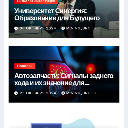
Бизнес И Инвестиции
Университет Синергия:
Образование для Будущего
30 ОКТЯБРЯ 2024
MINING_BROTH
Новости
Автозапчасти: Сигналы заднего
хода и их значение для
безопасности на дороге
25 ОКТЯБРЯ 2024
MINING_BROTH