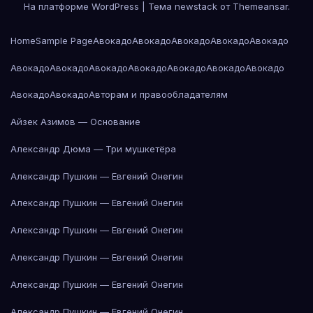
На платформе WordPress
|
Тема newstack от
Themeansar
.
Home
Sample Page
Авокадо
Авокадо
Авокадо
Авокадо
Авокадо
Авокадо
Авокадо
Авокадо
Авокадо
Авокадо
Авокадо
Авокадо
Авокадо
Авокадо
Авторам и правообладателям
Айзек Азимов — Основание
Александр Дюма — Три мушкетёра
Александр Пушкин — Евгений Онегин
Александр Пушкин — Евгений Онегин
Александр Пушкин — Евгений Онегин
Александр Пушкин — Евгений Онегин
Александр Пушкин — Евгений Онегин
Александр Пушкин — Евгений Онегин