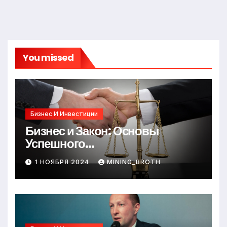
You missed
Бизнес И Инвестиции
Бизнес и Закон: Основы
Успешного
Предпринимательства
1 НОЯБРЯ 2024
MINING_BROTH