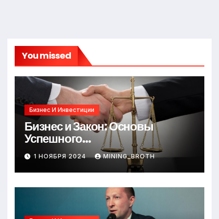
You missed
Бизнес И Инвестиции
Бизнес и Закон: Основы
Успешного
Предпринимательства
1 НОЯБРЯ 2024
MINING_BROTH