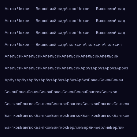
Антон Чехов — Вишнёвый сад
Антон Чехов — Вишнёвый сад
Антон Чехов — Вишнёвый сад
Антон Чехов — Вишнёвый сад
Антон Чехов — Вишнёвый сад
Антон Чехов — Вишнёвый сад
Антон Чехов — Вишнёвый сад
Апельсин
Апельсин
Апельсин
Апельсин
Апельсин
Апельсин
Апельсин
Апельсин
Апельсин
Апельсин
Апельсин
Апельсин
Апельсин
Арбуз
Арбуз
Арбуз
Арбуз
Арбуз
Арбуз
Арбуз
Арбуз
Арбуз
Арбуз
Арбуз
Банан
Банан
Банан
Банан
Банан
Банан
Банан
Банан
Банан
Банан
Бангкок
Бангкок
Бангкок
Бангкок
Бангкок
Бангкок
Бангкок
Бангкок
Бангкок
Бангкок
Бангкок
Бангкок
Бангкок
Бангкок
Бангкок
Бангкок
Бангкок
Бангкок
Бангкок
Бангкок
Бангкок
Бангкок
Берлин
Берлин
Берлин
Берлин