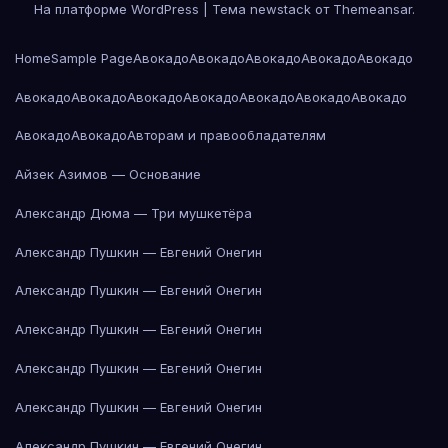
На платформе WordPress
|
Тема newstack от
Themeansar
.
Home
Sample Page
Авокадо
Авокадо
Авокадо
Авокадо
Авокадо
Авокадо
Авокадо
Авокадо
Авокадо
Авокадо
Авокадо
Авокадо
Авокадо
Авокадо
Авторам и правообладателям
Айзек Азимов — Основание
Александр Дюма — Три мушкетёра
Александр Пушкин — Евгений Онегин
Александр Пушкин — Евгений Онегин
Александр Пушкин — Евгений Онегин
Александр Пушкин — Евгений Онегин
Александр Пушкин — Евгений Онегин
Александр Пушкин — Евгений Онегин