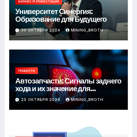
Бизнес И Инвестиции
Университет Синергия:
Образование для Будущего
30 ОКТЯБРЯ 2024
MINING_BROTH
Новости
Автозапчасти: Сигналы заднего
хода и их значение для
безопасности на дороге
25 ОКТЯБРЯ 2024
MINING_BROTH