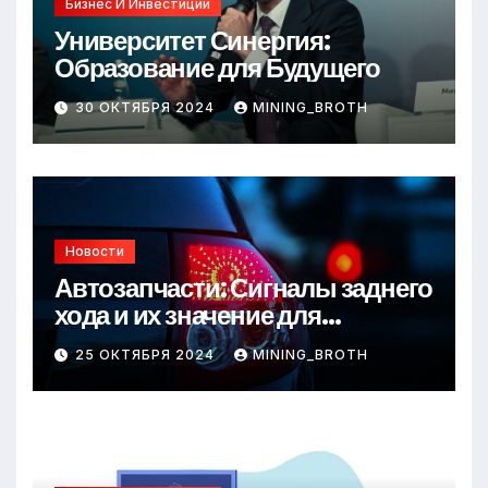
Бизнес И Инвестиции
Университет Синергия:
Образование для Будущего
30 ОКТЯБРЯ 2024
MINING_BROTH
Новости
Автозапчасти: Сигналы заднего
хода и их значение для
безопасности на дороге
25 ОКТЯБРЯ 2024
MINING_BROTH