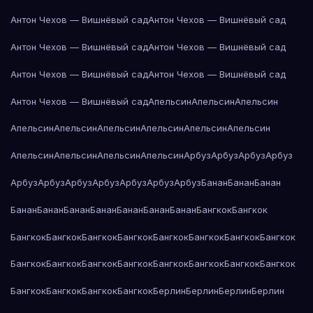
Антон Чехов — Вишнёвый сад
Антон Чехов — Вишнёвый сад
Антон Чехов — Вишнёвый сад
Антон Чехов — Вишнёвый сад
Антон Чехов — Вишнёвый сад
Антон Чехов — Вишнёвый сад
Антон Чехов — Вишнёвый сад
Апельсин
Апельсин
Апельсин
Апельсин
Апельсин
Апельсин
Апельсин
Апельсин
Апельсин
Апельсин
Апельсин
Апельсин
Апельсин
Арбуз
Арбуз
Арбуз
Арбуз
Арбуз
Арбуз
Арбуз
Арбуз
Арбуз
Арбуз
Арбуз
Банан
Банан
Банан
Банан
Банан
Банан
Банан
Банан
Банан
Банан
Бангкок
Бангкок
Бангкок
Бангкок
Бангкок
Бангкок
Бангкок
Бангкок
Бангкок
Бангкок
Бангкок
Бангкок
Бангкок
Бангкок
Бангкок
Бангкок
Бангкок
Бангкок
Бангкок
Бангкок
Бангкок
Бангкок
Берлин
Берлин
Берлин
Берлин