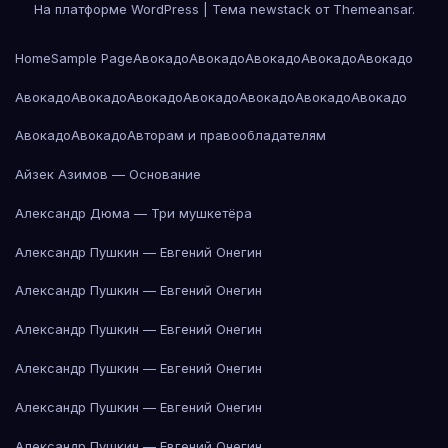
На платформе WordPress
|
Тема newstack от
Themeansar
.
Home
Sample Page
Авокадо
Авокадо
Авокадо
Авокадо
Авокадо
Авокадо
Авокадо
Авокадо
Авокадо
Авокадо
Авокадо
Авокадо
Авокадо
Авокадо
Авторам и правообладателям
Айзек Азимов — Основание
Александр Дюма — Три мушкетёра
Александр Пушкин — Евгений Онегин
Александр Пушкин — Евгений Онегин
Александр Пушкин — Евгений Онегин
Александр Пушкин — Евгений Онегин
Александр Пушкин — Евгений Онегин
Александр Пушкин — Евгений Онегин