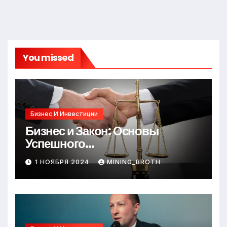
You missed
Бизнес И Инвестиции
Бизнес и Закон: Основы
Успешного
Предпринимательства
1 НОЯБРЯ 2024
MINING_BROTH