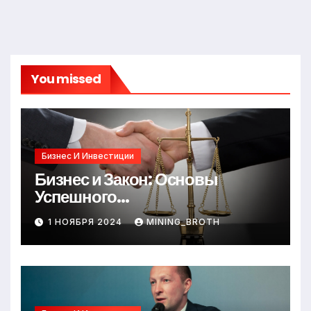
You missed
Бизнес И Инвестиции
Бизнес и Закон: Основы
Успешного
Предпринимательства
1 НОЯБРЯ 2024
MINING_BROTH