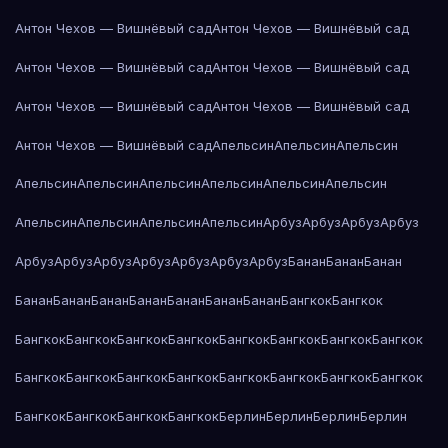
Антон Чехов — Вишнёвый сад
Антон Чехов — Вишнёвый сад
Антон Чехов — Вишнёвый сад
Антон Чехов — Вишнёвый сад
Антон Чехов — Вишнёвый сад
Антон Чехов — Вишнёвый сад
Антон Чехов — Вишнёвый сад
Апельсин
Апельсин
Апельсин
Апельсин
Апельсин
Апельсин
Апельсин
Апельсин
Апельсин
Апельсин
Апельсин
Апельсин
Апельсин
Арбуз
Арбуз
Арбуз
Арбуз
Арбуз
Арбуз
Арбуз
Арбуз
Арбуз
Арбуз
Арбуз
Банан
Банан
Банан
Банан
Банан
Банан
Банан
Банан
Банан
Банан
Бангкок
Бангкок
Бангкок
Бангкок
Бангкок
Бангкок
Бангкок
Бангкок
Бангкок
Бангкок
Бангкок
Бангкок
Бангкок
Бангкок
Бангкок
Бангкок
Бангкок
Бангкок
Бангкок
Бангкок
Бангкок
Бангкок
Берлин
Берлин
Берлин
Берлин