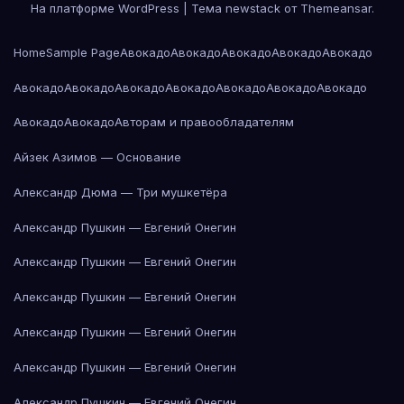
На платформе WordPress
|
Тема newstack от
Themeansar
.
Home
Sample Page
Авокадо
Авокадо
Авокадо
Авокадо
Авокадо
Авокадо
Авокадо
Авокадо
Авокадо
Авокадо
Авокадо
Авокадо
Авокадо
Авокадо
Авторам и правообладателям
Айзек Азимов — Основание
Александр Дюма — Три мушкетёра
Александр Пушкин — Евгений Онегин
Александр Пушкин — Евгений Онегин
Александр Пушкин — Евгений Онегин
Александр Пушкин — Евгений Онегин
Александр Пушкин — Евгений Онегин
Александр Пушкин — Евгений Онегин