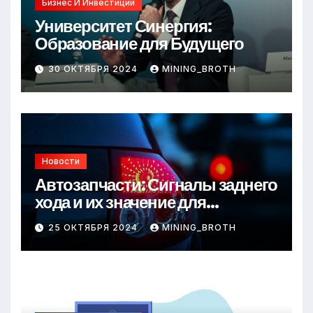
Бизнес И Инвестиции
Университет Синергия:
Образование для Будущего
30 ОКТЯБРЯ 2024
MINING_BROTH
Новости
Автозапчасти: Сигналы заднего
хода и их значение для
безопасности на дороге
25 ОКТЯБРЯ 2024
MINING_BROTH