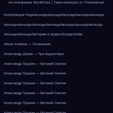
На платформе WordPress
|
Тема newstack от
Themeansar
.
Home
Sample Page
Авокадо
Авокадо
Авокадо
Авокадо
Авокадо
Авокадо
Авокадо
Авокадо
Авокадо
Авокадо
Авокадо
Авокадо
Авокадо
Авокадо
Авторам и правообладателям
Айзек Азимов — Основание
Александр Дюма — Три мушкетёра
Александр Пушкин — Евгений Онегин
Александр Пушкин — Евгений Онегин
Александр Пушкин — Евгений Онегин
Александр Пушкин — Евгений Онегин
Александр Пушкин — Евгений Онегин
Александр Пушкин — Евгений Онегин