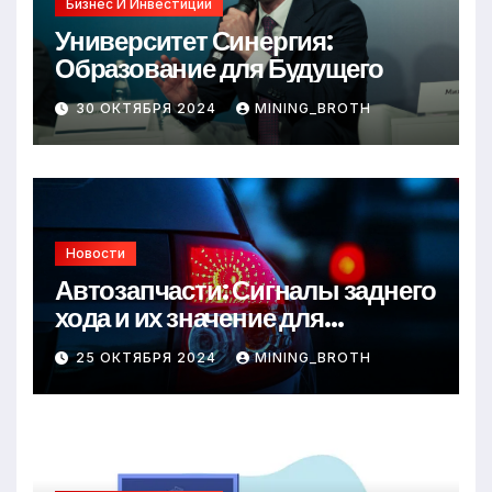
Бизнес И Инвестиции
Университет Синергия:
Образование для Будущего
30 ОКТЯБРЯ 2024
MINING_BROTH
Новости
Автозапчасти: Сигналы заднего
хода и их значение для
безопасности на дороге
25 ОКТЯБРЯ 2024
MINING_BROTH