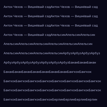
Антон Чехов — Вишнёвый сад
Антон Чехов — Вишнёвый сад
Антон Чехов — Вишнёвый сад
Антон Чехов — Вишнёвый сад
Антон Чехов — Вишнёвый сад
Антон Чехов — Вишнёвый сад
Антон Чехов — Вишнёвый сад
Апельсин
Апельсин
Апельсин
Апельсин
Апельсин
Апельсин
Апельсин
Апельсин
Апельсин
Апельсин
Апельсин
Апельсин
Апельсин
Арбуз
Арбуз
Арбуз
Арбуз
Арбуз
Арбуз
Арбуз
Арбуз
Арбуз
Арбуз
Арбуз
Банан
Банан
Банан
Банан
Банан
Банан
Банан
Банан
Банан
Банан
Бангкок
Бангкок
Бангкок
Бангкок
Бангкок
Бангкок
Бангкок
Бангкок
Бангкок
Бангкок
Бангкок
Бангкок
Бангкок
Бангкок
Бангкок
Бангкок
Бангкок
Бангкок
Бангкок
Бангкок
Бангкок
Бангкок
Берлин
Берлин
Берлин
Берлин