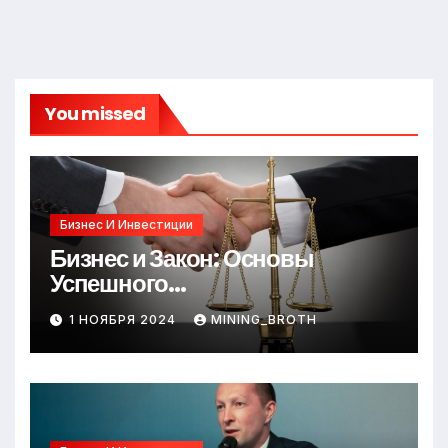
You missed
Бизнес И Инвестиции
Бизнес и Закон: Основы
Успешного
Предпринимательства
1 НОЯБРЯ 2024
MINING_BROTH