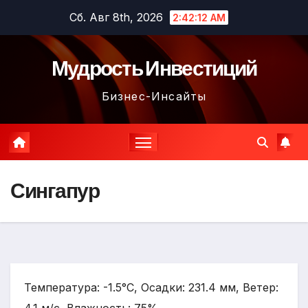
Перейти
Сб. Авг 8th, 2026
2:42:14 AM
к
содержимому
Мудрость Инвестиций
Бизнес-Инсайты
Сингапур
Температура: -1.5°C, Осадки: 231.4 мм, Ветер: