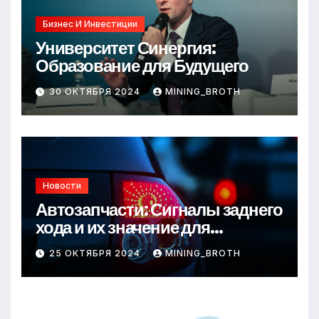
Бизнес И Инвестиции
Университет Синергия:
Образование для Будущего
30 ОКТЯБРЯ 2024
MINING_BROTH
Новости
Автозапчасти: Сигналы заднего
хода и их значение для
безопасности на дороге
25 ОКТЯБРЯ 2024
MINING_BROTH