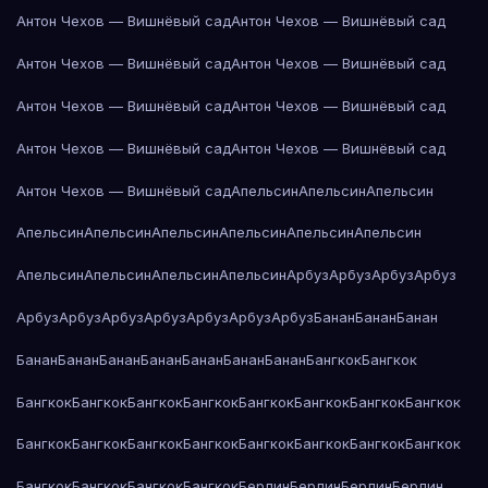
Антон Чехов — Вишнёвый сад
Антон Чехов — Вишнёвый сад
Антон Чехов — Вишнёвый сад
Антон Чехов — Вишнёвый сад
Антон Чехов — Вишнёвый сад
Антон Чехов — Вишнёвый сад
Антон Чехов — Вишнёвый сад
Антон Чехов — Вишнёвый сад
Антон Чехов — Вишнёвый сад
Апельсин
Апельсин
Апельсин
Апельсин
Апельсин
Апельсин
Апельсин
Апельсин
Апельсин
Апельсин
Апельсин
Апельсин
Апельсин
Арбуз
Арбуз
Арбуз
Арбуз
Арбуз
Арбуз
Арбуз
Арбуз
Арбуз
Арбуз
Арбуз
Банан
Банан
Банан
Банан
Банан
Банан
Банан
Банан
Банан
Банан
Бангкок
Бангкок
Бангкок
Бангкок
Бангкок
Бангкок
Бангкок
Бангкок
Бангкок
Бангкок
Бангкок
Бангкок
Бангкок
Бангкок
Бангкок
Бангкок
Бангкок
Бангкок
Бангкок
Бангкок
Бангкок
Бангкок
Берлин
Берлин
Берлин
Берлин