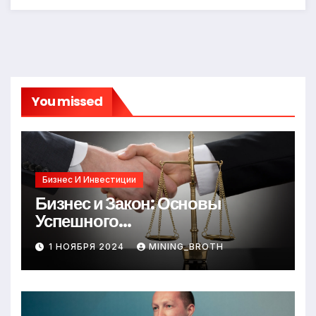
You missed
Бизнес И Инвестиции
Бизнес и Закон: Основы
Успешного
Предпринимательства
1 НОЯБРЯ 2024
MINING_BROTH