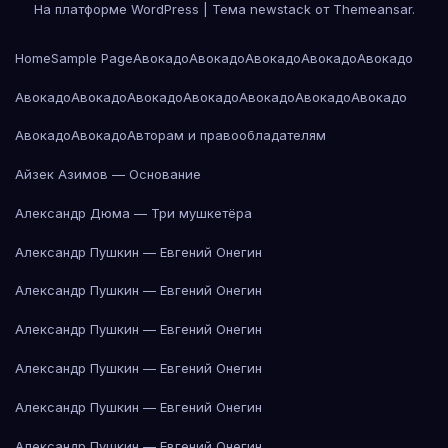
На платформе WordPress
|
Тема newstack от
Themeansar
.
Home
Sample Page
Авокадо
Авокадо
Авокадо
Авокадо
Авокадо
Авокадо
Авокадо
Авокадо
Авокадо
Авокадо
Авокадо
Авокадо
Авокадо
Авокадо
Авторам и правообладателям
Айзек Азимов — Основание
Александр Дюма — Три мушкетёра
Александр Пушкин — Евгений Онегин
Александр Пушкин — Евгений Онегин
Александр Пушкин — Евгений Онегин
Александр Пушкин — Евгений Онегин
Александр Пушкин — Евгений Онегин
Александр Пушкин — Евгений Онегин