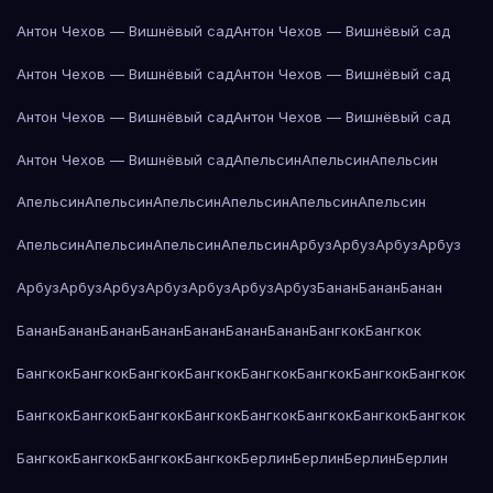
Антон Чехов — Вишнёвый сад
Антон Чехов — Вишнёвый сад
Антон Чехов — Вишнёвый сад
Антон Чехов — Вишнёвый сад
Антон Чехов — Вишнёвый сад
Антон Чехов — Вишнёвый сад
Антон Чехов — Вишнёвый сад
Апельсин
Апельсин
Апельсин
Апельсин
Апельсин
Апельсин
Апельсин
Апельсин
Апельсин
Апельсин
Апельсин
Апельсин
Апельсин
Арбуз
Арбуз
Арбуз
Арбуз
Арбуз
Арбуз
Арбуз
Арбуз
Арбуз
Арбуз
Арбуз
Банан
Банан
Банан
Банан
Банан
Банан
Банан
Банан
Банан
Банан
Бангкок
Бангкок
Бангкок
Бангкок
Бангкок
Бангкок
Бангкок
Бангкок
Бангкок
Бангкок
Бангкок
Бангкок
Бангкок
Бангкок
Бангкок
Бангкок
Бангкок
Бангкок
Бангкок
Бангкок
Бангкок
Бангкок
Берлин
Берлин
Берлин
Берлин