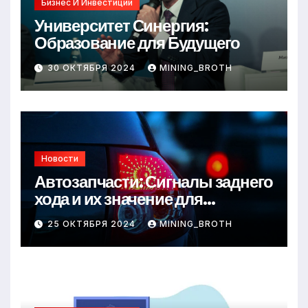
Бизнес И Инвестиции
Университет Синергия:
Образование для Будущего
30 ОКТЯБРЯ 2024
MINING_BROTH
Новости
Автозапчасти: Сигналы заднего
хода и их значение для
безопасности на дороге
25 ОКТЯБРЯ 2024
MINING_BROTH