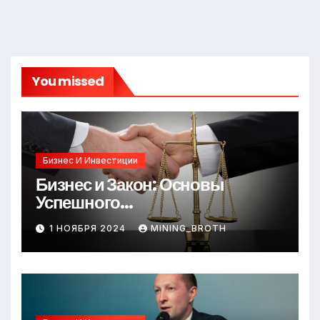
You missed
Бизнес И Инвестиции
Бизнес и Закон: Основы
Успешного
Предпринимательства
1 НОЯБРЯ 2024
MINING_BROTH