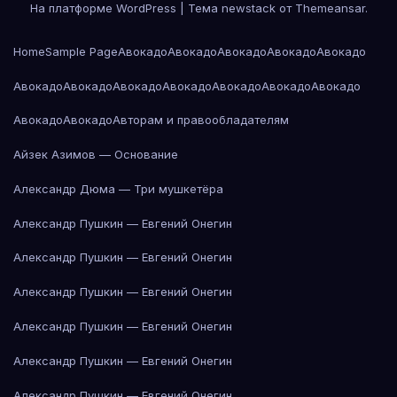
На платформе WordPress
|
Тема newstack от
Themeansar
.
Home
Sample Page
Авокадо
Авокадо
Авокадо
Авокадо
Авокадо
Авокадо
Авокадо
Авокадо
Авокадо
Авокадо
Авокадо
Авокадо
Авокадо
Авокадо
Авторам и правообладателям
Айзек Азимов — Основание
Александр Дюма — Три мушкетёра
Александр Пушкин — Евгений Онегин
Александр Пушкин — Евгений Онегин
Александр Пушкин — Евгений Онегин
Александр Пушкин — Евгений Онегин
Александр Пушкин — Евгений Онегин
Александр Пушкин — Евгений Онегин