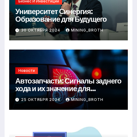
Бизнес И Инвестиции
Университет Синергия:
Образование для Будущего
30 ОКТЯБРЯ 2024
MINING_BROTH
Новости
Автозапчасти: Сигналы заднего
хода и их значение для
безопасности на дороге
25 ОКТЯБРЯ 2024
MINING_BROTH