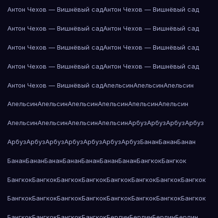
Антон Чехов — Вишнёвый сад
Антон Чехов — Вишнёвый сад
Антон Чехов — Вишнёвый сад
Антон Чехов — Вишнёвый сад
Антон Чехов — Вишнёвый сад
Антон Чехов — Вишнёвый сад
Антон Чехов — Вишнёвый сад
Антон Чехов — Вишнёвый сад
Антон Чехов — Вишнёвый сад
Апельсин
Апельсин
Апельсин
Апельсин
Апельсин
Апельсин
Апельсин
Апельсин
Апельсин
Апельсин
Апельсин
Апельсин
Апельсин
Арбуз
Арбуз
Арбуз
Арбуз
Арбуз
Арбуз
Арбуз
Арбуз
Арбуз
Арбуз
Арбуз
Банан
Банан
Банан
Банан
Банан
Банан
Банан
Банан
Банан
Банан
Бангкок
Бангкок
Бангкок
Бангкок
Бангкок
Бангкок
Бангкок
Бангкок
Бангкок
Бангкок
Бангкок
Бангкок
Бангкок
Бангкок
Бангкок
Бангкок
Бангкок
Бангкок
Бангкок
Бангкок
Бангкок
Бангкок
Берлин
Берлин
Берлин
Берлин