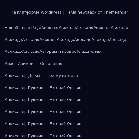
На платформе WordPress
|
Тема newstack от
Themeansar
.
Home
Sample Page
Авокадо
Авокадо
Авокадо
Авокадо
Авокадо
Авокадо
Авокадо
Авокадо
Авокадо
Авокадо
Авокадо
Авокадо
Авокадо
Авокадо
Авторам и правообладателям
Айзек Азимов — Основание
Александр Дюма — Три мушкетёра
Александр Пушкин — Евгений Онегин
Александр Пушкин — Евгений Онегин
Александр Пушкин — Евгений Онегин
Александр Пушкин — Евгений Онегин
Александр Пушкин — Евгений Онегин