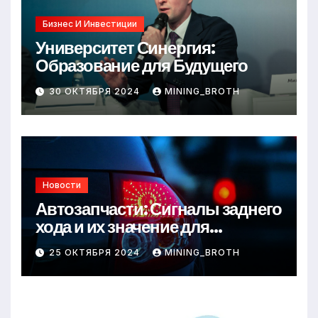
Бизнес И Инвестиции
Университет Синергия:
Образование для Будущего
30 ОКТЯБРЯ 2024
MINING_BROTH
Новости
Автозапчасти: Сигналы заднего
хода и их значение для
безопасности на дороге
25 ОКТЯБРЯ 2024
MINING_BROTH