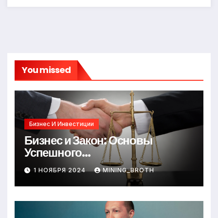
You missed
Бизнес И Инвестиции
Бизнес и Закон: Основы
Успешного
Предпринимательства
1 НОЯБРЯ 2024
MINING_BROTH