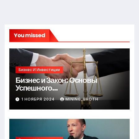
You missed
Бизнес И Инвестиции
Бизнес и Закон: Основы
Успешного
Предпринимательства
1 НОЯБРЯ 2024
MINING_BROTH