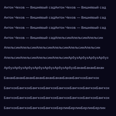
Антон Чехов — Вишнёвый сад
Антон Чехов — Вишнёвый сад
Антон Чехов — Вишнёвый сад
Антон Чехов — Вишнёвый сад
Антон Чехов — Вишнёвый сад
Антон Чехов — Вишнёвый сад
Антон Чехов — Вишнёвый сад
Апельсин
Апельсин
Апельсин
Апельсин
Апельсин
Апельсин
Апельсин
Апельсин
Апельсин
Апельсин
Апельсин
Апельсин
Апельсин
Арбуз
Арбуз
Арбуз
Арбуз
Арбуз
Арбуз
Арбуз
Арбуз
Арбуз
Арбуз
Арбуз
Банан
Банан
Банан
Банан
Банан
Банан
Банан
Банан
Банан
Банан
Бангкок
Бангкок
Бангкок
Бангкок
Бангкок
Бангкок
Бангкок
Бангкок
Бангкок
Бангкок
Бангкок
Бангкок
Бангкок
Бангкок
Бангкок
Бангкок
Бангкок
Бангкок
Бангкок
Бангкок
Бангкок
Бангкок
Берлин
Берлин
Берлин
Берлин