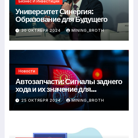
Бизнес И Инвестиции
Университет Синергия:
Образование для Будущего
30 ОКТЯБРЯ 2024
MINING_BROTH
Новости
Автозапчасти: Сигналы заднего
хода и их значение для
безопасности на дороге
25 ОКТЯБРЯ 2024
MINING_BROTH