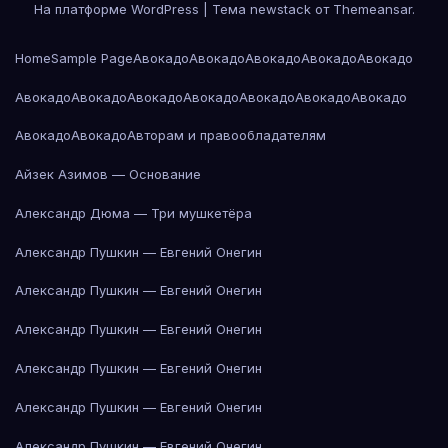
На платформе WordPress
|
Тема newstack от
Themeansar
.
Home
Sample Page
Авокадо
Авокадо
Авокадо
Авокадо
Авокадо
Авокадо
Авокадо
Авокадо
Авокадо
Авокадо
Авокадо
Авокадо
Авокадо
Авокадо
Авторам и правообладателям
Айзек Азимов — Основание
Александр Дюма — Три мушкетёра
Александр Пушкин — Евгений Онегин
Александр Пушкин — Евгений Онегин
Александр Пушкин — Евгений Онегин
Александр Пушкин — Евгений Онегин
Александр Пушкин — Евгений Онегин
Александр Пушкин — Евгений Онегин