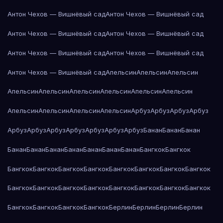
Антон Чехов — Вишнёвый сад
Антон Чехов — Вишнёвый сад
Антон Чехов — Вишнёвый сад
Антон Чехов — Вишнёвый сад
Антон Чехов — Вишнёвый сад
Антон Чехов — Вишнёвый сад
Антон Чехов — Вишнёвый сад
Апельсин
Апельсин
Апельсин
Апельсин
Апельсин
Апельсин
Апельсин
Апельсин
Апельсин
Апельсин
Апельсин
Апельсин
Апельсин
Арбуз
Арбуз
Арбуз
Арбуз
Арбуз
Арбуз
Арбуз
Арбуз
Арбуз
Арбуз
Арбуз
Банан
Банан
Банан
Банан
Банан
Банан
Банан
Банан
Банан
Банан
Бангкок
Бангкок
Бангкок
Бангкок
Бангкок
Бангкок
Бангкок
Бангкок
Бангкок
Бангкок
Бангкок
Бангкок
Бангкок
Бангкок
Бангкок
Бангкок
Бангкок
Бангкок
Бангкок
Бангкок
Бангкок
Бангкок
Берлин
Берлин
Берлин
Берлин