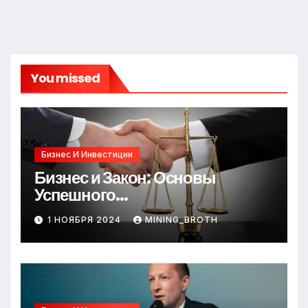
You missed
Бизнес И Инвестиции
Бизнес и Закон: Основы
Успешного
Предпринимательства
1 НОЯБРЯ 2024
MINING_BROTH