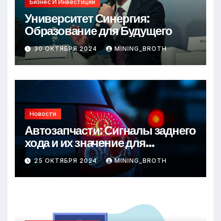
Бизнес И Инвестиции
Университет Синергия:
Образование для Будущего
30 ОКТЯБРЯ 2024
MINING_BROTH
Новости
Автозапчасти: Сигналы заднего
хода и их значение для
безопасности на дороге
25 ОКТЯБРЯ 2024
MINING_BROTH