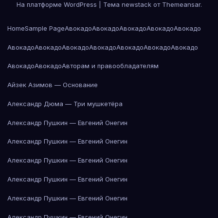
На платформе WordPress
|
Тема newstack от
Themeansar
.
Home
Sample Page
Авокадо
Авокадо
Авокадо
Авокадо
Авокадо
Авокадо
Авокадо
Авокадо
Авокадо
Авокадо
Авокадо
Авокадо
Авокадо
Авокадо
Авторам и правообладателям
Айзек Азимов — Основание
Александр Дюма — Три мушкетёра
Александр Пушкин — Евгений Онегин
Александр Пушкин — Евгений Онегин
Александр Пушкин — Евгений Онегин
Александр Пушкин — Евгений Онегин
Александр Пушкин — Евгений Онегин
Александр Пушкин — Евгений Онегин