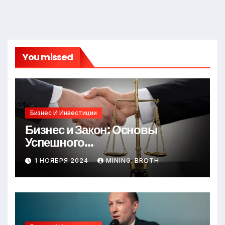
You missed
Бизнес И Инвестиции
Бизнес и Закон: Основы
Успешного
Предпринимательства
1 НОЯБРЯ 2024
MINING_BROTH