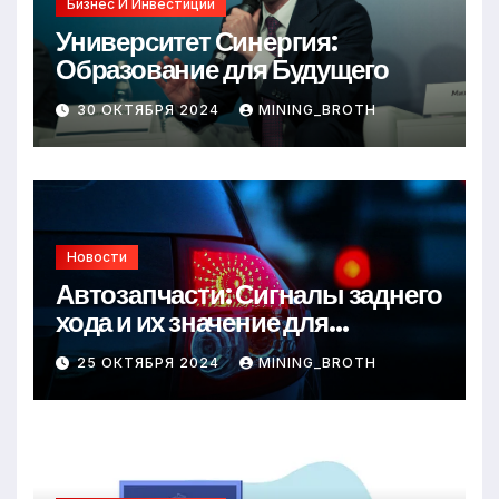
Бизнес И Инвестиции
Университет Синергия:
Образование для Будущего
30 ОКТЯБРЯ 2024
MINING_BROTH
Новости
Автозапчасти: Сигналы заднего
хода и их значение для
безопасности на дороге
25 ОКТЯБРЯ 2024
MINING_BROTH