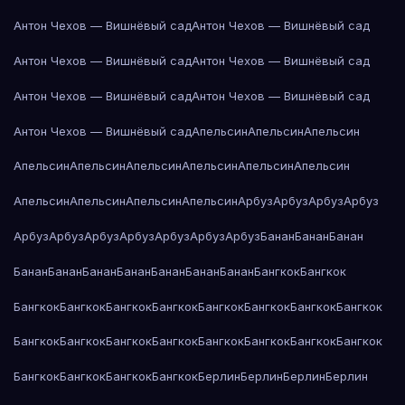
Антон Чехов — Вишнёвый сад
Антон Чехов — Вишнёвый сад
Антон Чехов — Вишнёвый сад
Антон Чехов — Вишнёвый сад
Антон Чехов — Вишнёвый сад
Антон Чехов — Вишнёвый сад
Антон Чехов — Вишнёвый сад
Апельсин
Апельсин
Апельсин
Апельсин
Апельсин
Апельсин
Апельсин
Апельсин
Апельсин
Апельсин
Апельсин
Апельсин
Апельсин
Арбуз
Арбуз
Арбуз
Арбуз
Арбуз
Арбуз
Арбуз
Арбуз
Арбуз
Арбуз
Арбуз
Банан
Банан
Банан
Банан
Банан
Банан
Банан
Банан
Банан
Банан
Бангкок
Бангкок
Бангкок
Бангкок
Бангкок
Бангкок
Бангкок
Бангкок
Бангкок
Бангкок
Бангкок
Бангкок
Бангкок
Бангкок
Бангкок
Бангкок
Бангкок
Бангкок
Бангкок
Бангкок
Бангкок
Бангкок
Берлин
Берлин
Берлин
Берлин