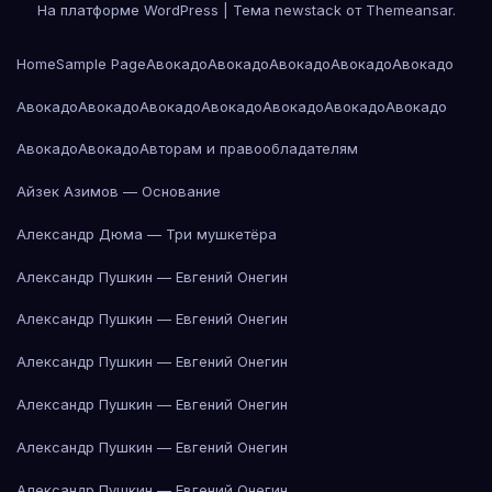
На платформе WordPress
|
Тема newstack от
Themeansar
.
Home
Sample Page
Авокадо
Авокадо
Авокадо
Авокадо
Авокадо
Авокадо
Авокадо
Авокадо
Авокадо
Авокадо
Авокадо
Авокадо
Авокадо
Авокадо
Авторам и правообладателям
Айзек Азимов — Основание
Александр Дюма — Три мушкетёра
Александр Пушкин — Евгений Онегин
Александр Пушкин — Евгений Онегин
Александр Пушкин — Евгений Онегин
Александр Пушкин — Евгений Онегин
Александр Пушкин — Евгений Онегин
Александр Пушкин — Евгений Онегин