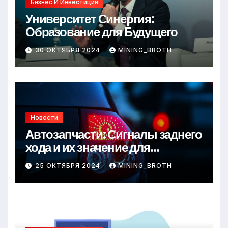
Бизнес И Инвестиции
Университет Синергия:
Образование для Будущего
30 ОКТЯБРЯ 2024
MINING_BROTH
Новости
Автозапчасти: Сигналы заднего
хода и их значение для
безопасности на дороге
25 ОКТЯБРЯ 2024
MINING_BROTH