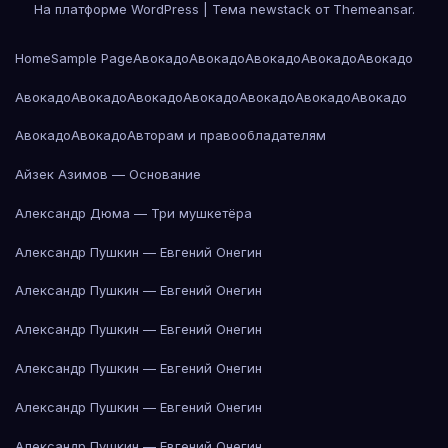
На платформе WordPress
|
Тема newstack от
Themeansar
.
Home
Sample Page
Авокадо
Авокадо
Авокадо
Авокадо
Авокадо
Авокадо
Авокадо
Авокадо
Авокадо
Авокадо
Авокадо
Авокадо
Авокадо
Авокадо
Авторам и правообладателям
Айзек Азимов — Основание
Александр Дюма — Три мушкетёра
Александр Пушкин — Евгений Онегин
Александр Пушкин — Евгений Онегин
Александр Пушкин — Евгений Онегин
Александр Пушкин — Евгений Онегин
Александр Пушкин — Евгений Онегин
Александр Пушкин — Евгений Онегин