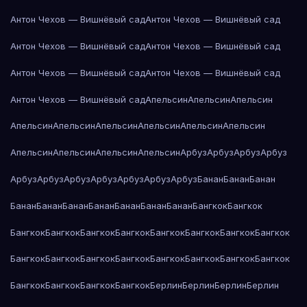
Антон Чехов — Вишнёвый сад
Антон Чехов — Вишнёвый сад
Антон Чехов — Вишнёвый сад
Антон Чехов — Вишнёвый сад
Антон Чехов — Вишнёвый сад
Антон Чехов — Вишнёвый сад
Антон Чехов — Вишнёвый сад
Апельсин
Апельсин
Апельсин
Апельсин
Апельсин
Апельсин
Апельсин
Апельсин
Апельсин
Апельсин
Апельсин
Апельсин
Апельсин
Арбуз
Арбуз
Арбуз
Арбуз
Арбуз
Арбуз
Арбуз
Арбуз
Арбуз
Арбуз
Арбуз
Банан
Банан
Банан
Банан
Банан
Банан
Банан
Банан
Банан
Банан
Бангкок
Бангкок
Бангкок
Бангкок
Бангкок
Бангкок
Бангкок
Бангкок
Бангкок
Бангкок
Бангкок
Бангкок
Бангкок
Бангкок
Бангкок
Бангкок
Бангкок
Бангкок
Бангкок
Бангкок
Бангкок
Бангкок
Берлин
Берлин
Берлин
Берлин