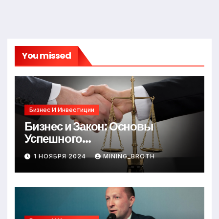
You missed
Бизнес И Инвестиции
Бизнес и Закон: Основы
Успешного
Предпринимательства
1 НОЯБРЯ 2024
MINING_BROTH