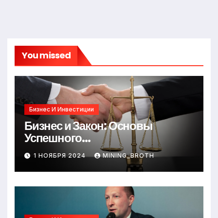
You missed
Бизнес И Инвестиции
Бизнес и Закон: Основы
Успешного
Предпринимательства
1 НОЯБРЯ 2024
MINING_BROTH