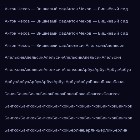
Антон Чехов — Вишнёвый сад
Антон Чехов — Вишнёвый сад
Антон Чехов — Вишнёвый сад
Антон Чехов — Вишнёвый сад
Антон Чехов — Вишнёвый сад
Антон Чехов — Вишнёвый сад
Антон Чехов — Вишнёвый сад
Апельсин
Апельсин
Апельсин
Апельсин
Апельсин
Апельсин
Апельсин
Апельсин
Апельсин
Апельсин
Апельсин
Апельсин
Апельсин
Арбуз
Арбуз
Арбуз
Арбуз
Арбуз
Арбуз
Арбуз
Арбуз
Арбуз
Арбуз
Арбуз
Банан
Банан
Банан
Банан
Банан
Банан
Банан
Банан
Банан
Банан
Бангкок
Бангкок
Бангкок
Бангкок
Бангкок
Бангкок
Бангкок
Бангкок
Бангкок
Бангкок
Бангкок
Бангкок
Бангкок
Бангкок
Бангкок
Бангкок
Бангкок
Бангкок
Бангкок
Бангкок
Бангкок
Бангкок
Берлин
Берлин
Берлин
Берлин