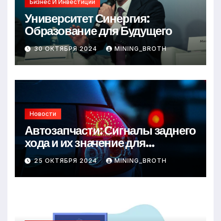
Бизнес И Инвестиции
Университет Синергия:
Образование для Будущего
30 ОКТЯБРЯ 2024
MINING_BROTH
Новости
Автозапчасти: Сигналы заднего
хода и их значение для
безопасности на дороге
25 ОКТЯБРЯ 2024
MINING_BROTH