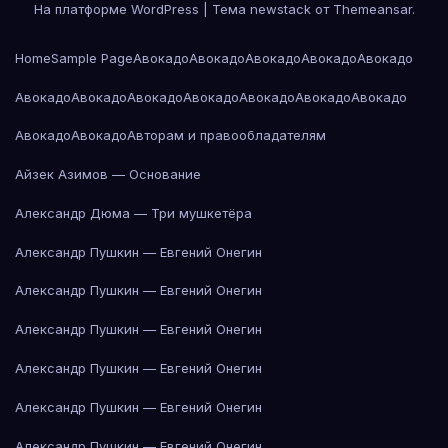
На платформе WordPress
|
Тема newstack от
Themeansar
.
Home
Sample Page
Авокадо
Авокадо
Авокадо
Авокадо
Авокадо
Авокадо
Авокадо
Авокадо
Авокадо
Авокадо
Авокадо
Авокадо
Авокадо
Авокадо
Авторам и правообладателям
Айзек Азимов — Основание
Александр Дюма — Три мушкетёра
Александр Пушкин — Евгений Онегин
Александр Пушкин — Евгений Онегин
Александр Пушкин — Евгений Онегин
Александр Пушкин — Евгений Онегин
Александр Пушкин — Евгений Онегин
Александр Пушкин — Евгений Онегин