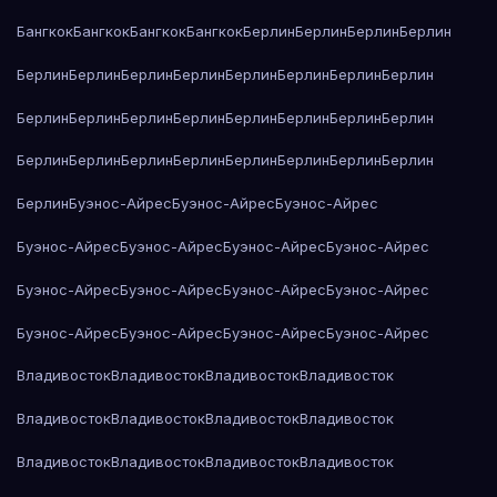
Бангкок
Бангкок
Бангкок
Бангкок
Берлин
Берлин
Берлин
Берлин
Берлин
Берлин
Берлин
Берлин
Берлин
Берлин
Берлин
Берлин
Берлин
Берлин
Берлин
Берлин
Берлин
Берлин
Берлин
Берлин
Берлин
Берлин
Берлин
Берлин
Берлин
Берлин
Берлин
Берлин
Берлин
Буэнос-Айрес
Буэнос-Айрес
Буэнос-Айрес
Буэнос-Айрес
Буэнос-Айрес
Буэнос-Айрес
Буэнос-Айрес
Буэнос-Айрес
Буэнос-Айрес
Буэнос-Айрес
Буэнос-Айрес
Буэнос-Айрес
Буэнос-Айрес
Буэнос-Айрес
Буэнос-Айрес
Владивосток
Владивосток
Владивосток
Владивосток
Владивосток
Владивосток
Владивосток
Владивосток
Владивосток
Владивосток
Владивосток
Владивосток