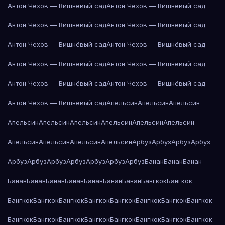
Антон Чехов — Вишнёвый сад
Антон Чехов — Вишнёвый сад
Антон Чехов — Вишнёвый сад
Антон Чехов — Вишнёвый сад
Антон Чехов — Вишнёвый сад
Антон Чехов — Вишнёвый сад
Антон Чехов — Вишнёвый сад
Антон Чехов — Вишнёвый сад
Антон Чехов — Вишнёвый сад
Антон Чехов — Вишнёвый сад
Антон Чехов — Вишнёвый сад
Апельсин
Апельсин
Апельсин
Апельсин
Апельсин
Апельсин
Апельсин
Апельсин
Апельсин
Апельсин
Апельсин
Апельсин
Апельсин
Арбуз
Арбуз
Арбуз
Арбуз
Арбуз
Арбуз
Арбуз
Арбуз
Арбуз
Арбуз
Арбуз
Банан
Банан
Банан
Банан
Банан
Банан
Банан
Банан
Банан
Банан
Бангкок
Бангкок
Бангкок
Бангкок
Бангкок
Бангкок
Бангкок
Бангкок
Бангкок
Бангкок
Бангкок
Бангкок
Бангкок
Бангкок
Бангкок
Бангкок
Бангкок
Бангкок