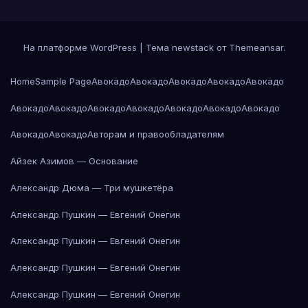
На платформе WordPress
|
Тема newstack от
Themeansar
.
Home
Sample Page
Авокадо
Авокадо
Авокадо
Авокадо
Авокадо
Авокадо
Авокадо
Авокадо
Авокадо
Авокадо
Авокадо
Авокадо
Авокадо
Авокадо
Авторам и правообладателям
Айзек Азимов — Основание
Александр Дюма — Три мушкетёра
Александр Пушкин — Евгений Онегин
Александр Пушкин — Евгений Онегин
Александр Пушкин — Евгений Онегин
Александр Пушкин — Евгений Онегин