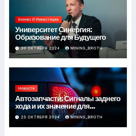
Бизнес И Инвестиции
Университет Синергия:
Образование для Будущего
30 ОКТЯБРЯ 2024
MINING_BROTH
Новости
Автозапчасти: Сигналы заднего
хода и их значение для
безопасности на дороге
25 ОКТЯБРЯ 2024
MINING_BROTH