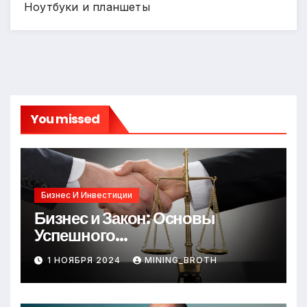
Ноутбуки и планшеты
You missed
Бизнес И Инвестиции
Бизнес и Закон: Основы
Успешного
Предпринимательства
1 НОЯБРЯ 2024
MINING_BROTH