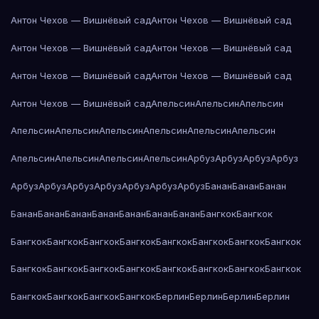
Антон Чехов — Вишнёвый сад
Антон Чехов — Вишнёвый сад
Антон Чехов — Вишнёвый сад
Антон Чехов — Вишнёвый сад
Антон Чехов — Вишнёвый сад
Антон Чехов — Вишнёвый сад
Антон Чехов — Вишнёвый сад
Апельсин
Апельсин
Апельсин
Апельсин
Апельсин
Апельсин
Апельсин
Апельсин
Апельсин
Апельсин
Апельсин
Апельсин
Апельсин
Арбуз
Арбуз
Арбуз
Арбуз
Арбуз
Арбуз
Арбуз
Арбуз
Арбуз
Арбуз
Арбуз
Банан
Банан
Банан
Банан
Банан
Банан
Банан
Банан
Банан
Банан
Бангкок
Бангкок
Бангкок
Бангкок
Бангкок
Бангкок
Бангкок
Бангкок
Бангкок
Бангкок
Бангкок
Бангкок
Бангкок
Бангкок
Бангкок
Бангкок
Бангкок
Бангкок
Бангкок
Бангкок
Бангкок
Бангкок
Берлин
Берлин
Берлин
Берлин