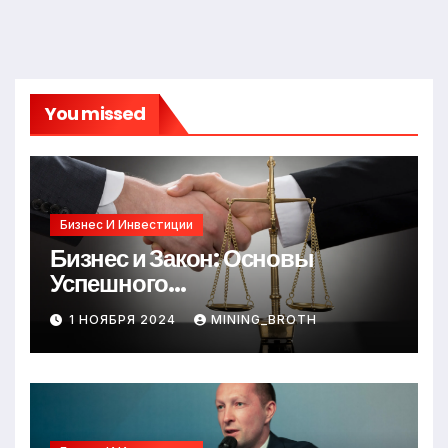
You missed
Бизнес И Инвестиции
Бизнес и Закон: Основы
Успешного
Предпринимательства
1 НОЯБРЯ 2024
MINING_BROTH