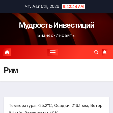
Перейти
Чт. Авг 6th, 2026
6:42:45 AM
к
содержимому
Мудрость Инвестиций
Бизнес-Инсайты
Рим
Температура: -25.2°C, Осадки: 216.1 мм, Ветер: