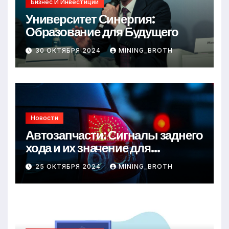
Бизнес И Инвестиции
Университет Синергия:
Образование для Будущего
30 ОКТЯБРЯ 2024
MINING_BROTH
Новости
Автозапчасти: Сигналы заднего
хода и их значение для
безопасности на дороге
25 ОКТЯБРЯ 2024
MINING_BROTH