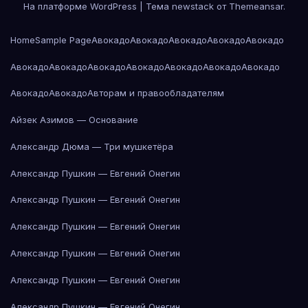
На платформе WordPress
|
Тема newstack от
Themeansar
.
Home
Sample Page
Авокадо
Авокадо
Авокадо
Авокадо
Авокадо
Авокадо
Авокадо
Авокадо
Авокадо
Авокадо
Авокадо
Авокадо
Авокадо
Авокадо
Авторам и правообладателям
Айзек Азимов — Основание
Александр Дюма — Три мушкетёра
Александр Пушкин — Евгений Онегин
Александр Пушкин — Евгений Онегин
Александр Пушкин — Евгений Онегин
Александр Пушкин — Евгений Онегин
Александр Пушкин — Евгений Онегин
Александр Пушкин — Евгений Онегин