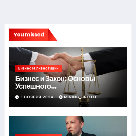
You missed
Бизнес И Инвестиции
Бизнес и Закон: Основы
Успешного
Предпринимательства
1 НОЯБРЯ 2024
MINING_BROTH