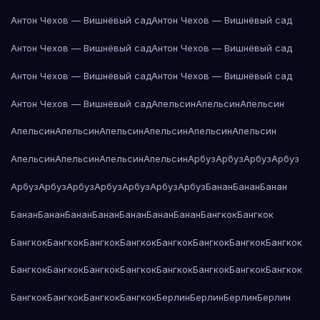
Антон Чехов — Вишнёвый сад
Антон Чехов — Вишнёвый сад
Антон Чехов — Вишнёвый сад
Антон Чехов — Вишнёвый сад
Антон Чехов — Вишнёвый сад
Антон Чехов — Вишнёвый сад
Антон Чехов — Вишнёвый сад
Апельсин
Апельсин
Апельсин
Апельсин
Апельсин
Апельсин
Апельсин
Апельсин
Апельсин
Апельсин
Апельсин
Апельсин
Апельсин
Арбуз
Арбуз
Арбуз
Арбуз
Арбуз
Арбуз
Арбуз
Арбуз
Арбуз
Арбуз
Арбуз
Банан
Банан
Банан
Банан
Банан
Банан
Банан
Банан
Банан
Банан
Бангкок
Бангкок
Бангкок
Бангкок
Бангкок
Бангкок
Бангкок
Бангкок
Бангкок
Бангкок
Бангкок
Бангкок
Бангкок
Бангкок
Бангкок
Бангкок
Бангкок
Бангкок
Бангкок
Бангкок
Бангкок
Бангкок
Берлин
Берлин
Берлин
Берлин