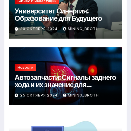
Бизнес И Инвестиции
Университет Синергия:
Образование для Будущего
30 ОКТЯБРЯ 2024
MINING_BROTH
Новости
Автозапчасти: Сигналы заднего
хода и их значение для
безопасности на дороге
25 ОКТЯБРЯ 2024
MINING_BROTH