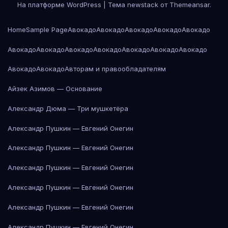
На платформе WordPress
|
Тема newstack от
Themeansar
.
Home
Sample Page
Авокадо
Авокадо
Авокадо
Авокадо
Авокадо
Авокадо
Авокадо
Авокадо
Авокадо
Авокадо
Авокадо
Авокадо
Авокадо
Авокадо
Авторам и правообладателям
Айзек Азимов — Основание
Александр Дюма — Три мушкетёра
Александр Пушкин — Евгений Онегин
Александр Пушкин — Евгений Онегин
Александр Пушкин — Евгений Онегин
Александр Пушкин — Евгений Онегин
Александр Пушкин — Евгений Онегин
Александр Пушкин — Евгений Онегин