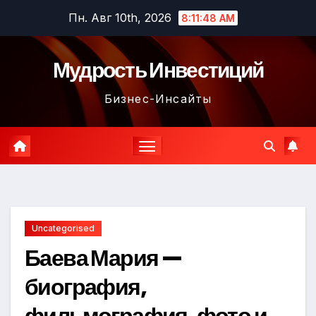
Перейти
Пн. Авг 10th, 2026
8:11:49 AM
к
содержимому
Мудрость Инвестиций
Бизнес-Инсайты
Uncategorised
Баева Мария —
биография,
фильмография, фото и