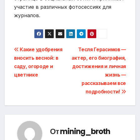
участие в различных фотосессиях для
журналов.
Навигация
Какие удобрения
Тесля Герасимов —
вносить весной: в
актер, его биография,
по
саду, огороде и
достижения и личная
записям
цветнике
жизнь —
рассказываем все
подробности!
От
mining_broth