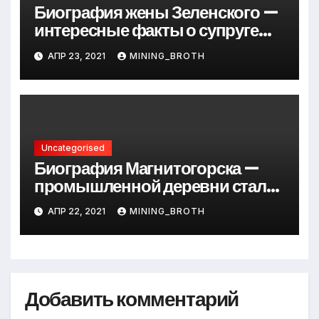
Биография жены Зеленского —
интересные факты о супруге
президента Украины
АПР 23, 2021
MINING_BROTH
Uncategorised
Биография Магнитогорска —
промышленной деревни стали
превращается в современный
АПР 22, 2021
MINING_BROTH
мегаполис
Добавить комментарий