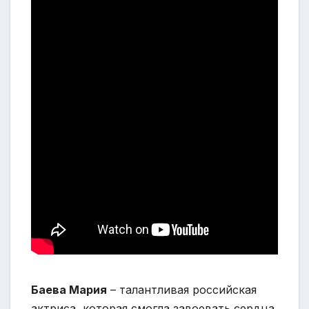
Баева Мария
– талантливая российская
актриса, которая смогла завоевать сердца