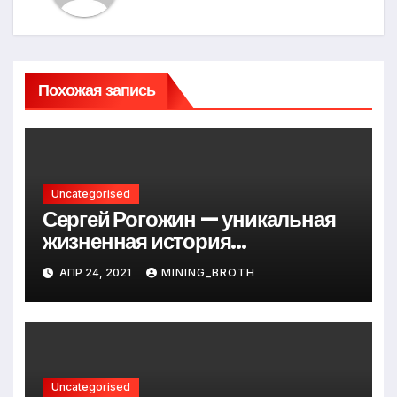
Похожая запись
Uncategorised
Сергей Рогожин — уникальная
жизненная история
талантливого певца, его
АПР 24, 2021
MINING_BROTH
музыкальный путь и важные
достижения
Uncategorised