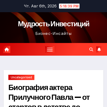
Перейти
Чт. Авг 6th, 2026
5:18:40 PM
к
содержимому
Мудрость Инвестиций
Бизнес-Инсайты
Uncategorised
Биография актера
Прилучного Павла — от
стартов в детстве до