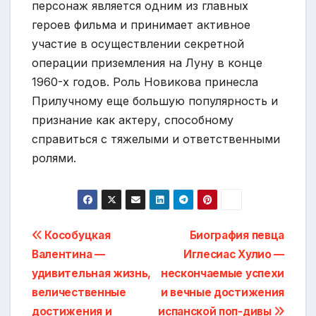
персонаж является одним из главных
героев фильма и принимает активное
участие в осуществлении секретной
операции приземления на Луну в конце
1960-х годов. Роль Новикова принесла
Прилучному еще большую популярность и
признание как актеру, способному
справиться с тяжелыми и ответственными
ролями.
Навигация
Кособуцкая
Биография певца
Валентина —
Иглесиас Хулио —
по
удивительная жизнь,
нескончаемые успехи
записям
величественные
и вечные достижения
достижения и
испанской поп-дивы