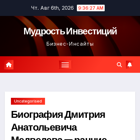
Перейти
Чт. Авг 6th, 2026
9:36:28 AM
к
содержимому
Мудрость Инвестиций
Бизнес-Инсайты
Uncategorised
Биография Дмитрия
Анатольевича
Медведева — ранние