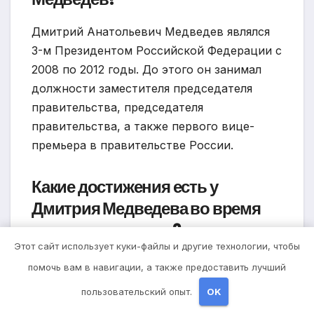
Дмитрий Анатольевич Медведев являлся
3-м Президентом Российской Федерации с
2008 по 2012 годы. До этого он занимал
должности заместителя председателя
правительства, председателя
правительства, а также первого вице-
премьера в правительстве России.
Какие достижения есть у
Дмитрия Медведева во время
его президентства?
Этот сайт использует куки-файлы и другие технологии, чтобы
Во время своего президентства, Дмитрий
помочь вам в навигации, а также предоставить лучший
Медведев провел ряд реформ и
пользовательский опыт.
OK
инициатив, таких как «Стратегия 2020»,