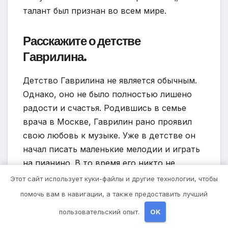
талант был признан во всем мире.
Расскажите о детстве
Гаврилина.
Детство Гаврилина не является обычным.
Однако, оно не было полностью лишено
радости и счастья. Родившись в семье
врача в Москве, Гаврилин рано проявил
свою любовь к музыке. Уже в детстве он
начал писать маленькие мелодии и играть
на пианино. В то время его никто не
принимал всерьез, но это не остановило
Этот сайт использует куки-файлы и другие технологии, чтобы
его страсть к музыке.
помочь вам в навигации, а также предоставить лучший
пользовательский опыт.
OK