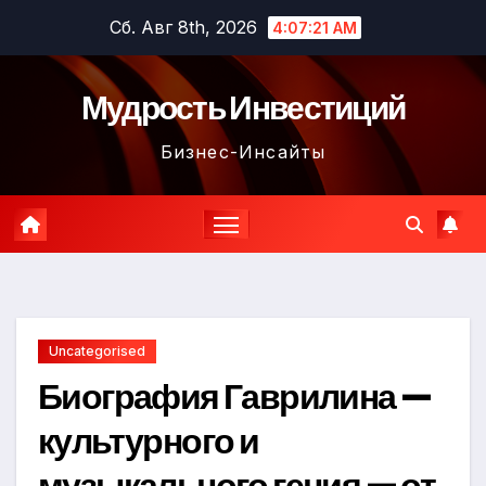
Перейти
Сб. Авг 8th, 2026
4:07:22 AM
к
содержимому
Мудрость Инвестиций
Бизнес-Инсайты
Uncategorised
Биография Гаврилина —
культурного и
музыкального гения — от