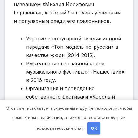
названием «Михаил Иосифович
Горшенев», который был очень успешным
и популярным среди его поклонников.
Участие в популярной телевизионной
передаче «Топ-модель по-русски» в
качестве жюри (2014-2015).
Выступление на главной сцене
музыкального фестиваля «Нашествие»
в 2016 году.
Организация и проведение
собственного фестиваля «Король и
шут Fest» с участием лучших
Этот сайт использует куки-файлы и другие технологии, чтобы
российских рок-групп.
помочь вам в навигации, а также предоставить лучший
Активная роль в защите прав
пользовательский опыт.
OK
музыкантов и авторов в России.