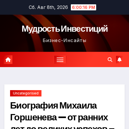
Перейти
Сб. Авг 8th, 2026
6:00:17 PM
к
содержимому
Мудрость Инвестиций
Бизнес-Инсайты
Uncategorised
Биография Михаила
Горшенева — от ранних
лет до великих успехов –