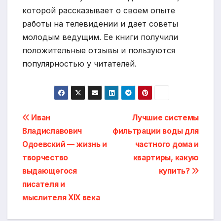
которой рассказывает о своем опыте
работы на телевидении и дает советы
молодым ведущим. Ее книги получили
положительные отзывы и пользуются
популярностью у читателей.
Навигация
Иван
Лучшие системы
Владиславович
фильтрации воды для
по
Одоевский — жизнь и
частного дома и
записям
творчество
квартиры, какую
выдающегося
купить?
писателя и
мыслителя XIX века