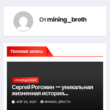
От
mining_broth
Похожая запись
Uncategorised
Сергей Рогожин — уникальная
жизненная история
талантливого певца, его
АПР 24, 2021
MINING_BROTH
музыкальный путь и важные