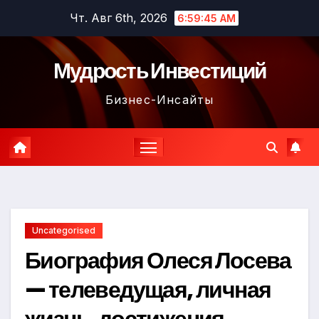
Перейти
Чт. Авг 6th, 2026
6:59:46 AM
к
содержимому
Мудрость Инвестиций
Бизнес-Инсайты
Uncategorised
Биография Олеся Лосева
— телеведущая, личная
жизнь, достижения