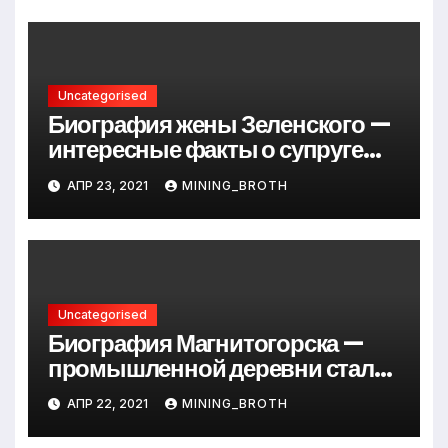
достижения
Uncategorised
Биография жены Зеленского —
интересные факты о супруге
президента Украины
АПР 23, 2021
MINING_BROTH
Uncategorised
Биография Магнитогорска —
промышленной деревни стали
превращается в современный
АПР 22, 2021
MINING_BROTH
мегаполис