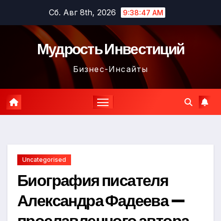
Перейти
Сб. Авг 8th, 2026
9:38:48 AM
к
содержимому
Мудрость Инвестиций
Бизнес-Инсайты
Uncategorised
Биография писателя
Александра Фадеева —
прославленного автора