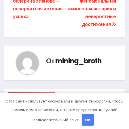
балерина Уланова —
феноменальная
по
невероятная история
жизненная история и
записям
успеха
невероятные
достижения
От
mining_broth
Похожая запись
Этот сайт использует куки-файлы и другие технологии, чтобы
помочь вам в навигации, а также предоставить лучший
пользовательский опыт.
OK