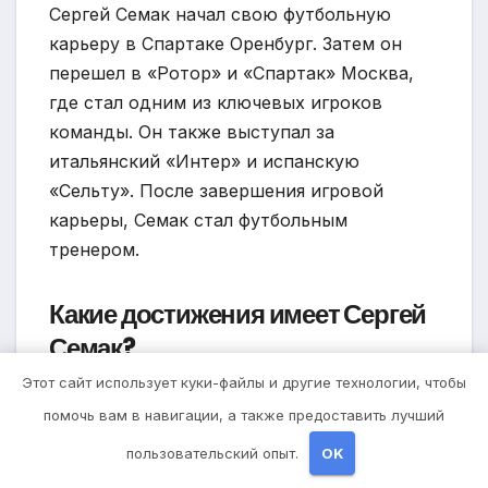
Сергей Семак начал свою футбольную
карьеру в Спартаке Оренбург. Затем он
перешел в «Ротор» и «Спартак» Москва,
где стал одним из ключевых игроков
команды. Он также выступал за
итальянский «Интер» и испанскую
«Сельту». После завершения игровой
карьеры, Семак стал футбольным
тренером.
Какие достижения имеет Сергей
Семак?
Этот сайт использует куки-файлы и другие технологии, чтобы
Во время своей карьеры Сергей Семак
помочь вам в навигации, а также предоставить лучший
смог выиграть несколько чемпионских
пользовательский опыт.
OK
титулов, включая чемпионство России с
«Спартаком» Москва и чемпионство