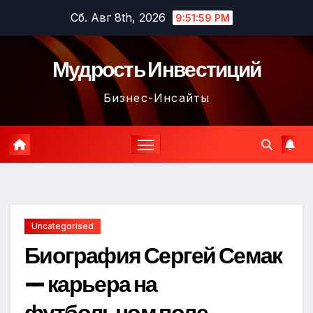
Перейти
Сб. Авг 8th, 2026
9:52:00 PM
к
содержимому
Мудрость Инвестиций
Бизнес-Инсайты
Uncategorised
Биография Сергей Семак
— карьера на
футбольном поле,