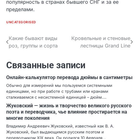
популярность в странах бывшего СНГ и за ее
пределами.
UNCATEGORISED
Какие бывают виды
Кровельные и стеновые
Навигация
роз, группы и сорта
лестницы Grand Line
по
записям
Связанные записи
Онлайн-калькулятор перевода дюймы в сантиметры
Обычно для измерений мы пользуемся системными
единицами, но при работе с трубами или кранами
сталкиваемся с несистемной единицей – дюйм.…
Жуковский — жизнь и творчество великого русского
поэта и переводчика, чье влияние простирается на
многие поколения
Владимир Андреевич Жуковский, известный как В. А.
Жуковский, был выдающимся русским поэтом и
переводчиком XIX века. Он родился 10 февраля…