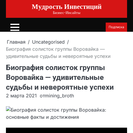
Мудрость Инвестиций
Перейти
к
Бизнес-Инсайты
содержимому
Подписка
Главная
Uncategorised
Биография солисток группы Воровайка —
удивительные судьбы и невероятные успехи
Биография солисток группы
Воровайка — удивительные
судьбы и невероятные успехи
2 марта 2021
от
mining_broth