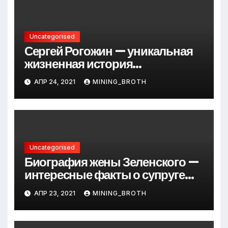
Uncategorised
Сергей Рогожин — уникальная
жизненная история
талантливого певца, его
АПР 24, 2021
MINING_BROTH
музыкальный путь и важные
достижения
Uncategorised
Биография жены Зеленского —
интересные факты о супруге
президента Украины
АПР 23, 2021
MINING_BROTH