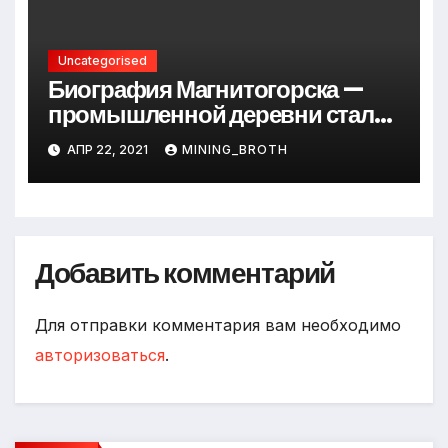
Uncategorised
Биография Магнитогорска —
промышленной деревни стали
превращается в современный
АПР 22, 2021
MINING_BROTH
мегаполис
Добавить комментарий
Для отправки комментария вам необходимо
авторизоваться
.