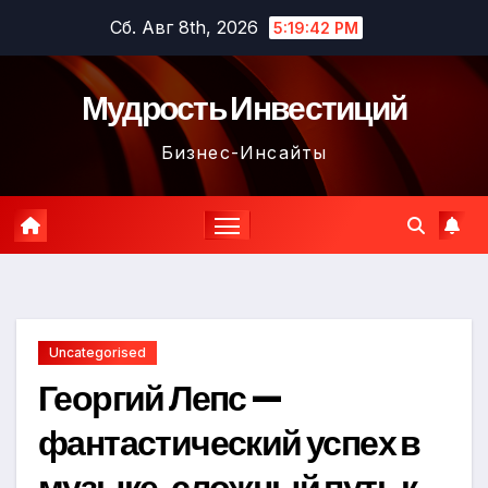
Перейти
Сб. Авг 8th, 2026
5:19:43 PM
к
содержимому
Мудрость Инвестиций
Бизнес-Инсайты
Uncategorised
Георгий Лепс —
фантастический успех в
музыке, сложный путь к