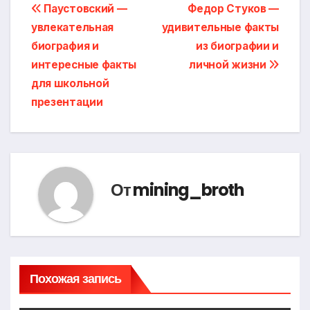
Навигация
Паустовский —
Федор Стуков —
увлекательная
удивительные факты
по
биография и
из биографии и
записям
интересные факты
личной жизни
для школьной
презентации
От
mining_broth
Похожая запись