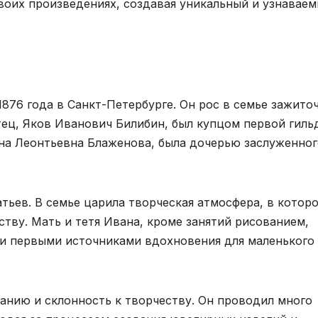
оих произведениях, создавая уникальный и узнавае
876 года в Санкт-Петербурге. Он рос в семье зажито
тец, Яков Иванович Билибин, был купцом первой гиль
ена Леонтьевна Блаженова, была дочерью заслуженног
тьев. В семье царила творческая атмосфера, в котор
тву. Мать и тетя Ивана, кроме занятий рисованием,
ли первыми источниками вдохновения для маленького
ванию и склонность к творчеству. Он проводил много