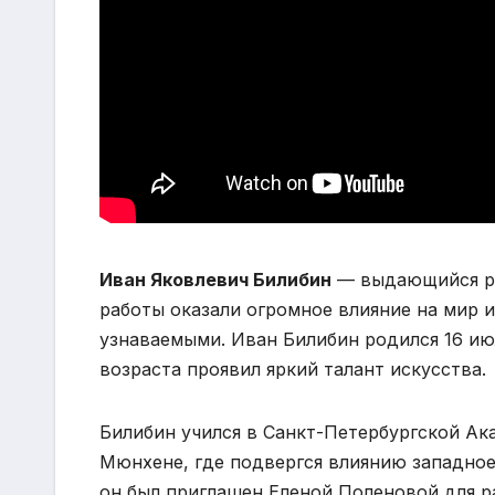
Иван Яковлевич Билибин
— выдающийся рус
работы оказали огромное влияние на мир и
узнаваемыми. Иван Билибин родился 16 июл
возраста проявил яркий талант искусства.
Билибин учился в Санкт-Петербургской Ак
Мюнхене, где подвергся влиянию западноев
он был приглашен Еленой Поленовой для 