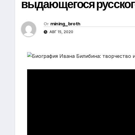
выдающегося русског
р
i
r
а
k
a
в
От
mining_broth
i
m
и
АВГ 15, 2020
т
ь