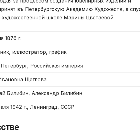
юдая за процессом создания ювелирных изделий и
 принят въ Петербургскую Академию Художеств, а спу
ой художественной школе Марины Цветаевой.
я 1876 г.
ник, иллюстратор, график
-Петербург, Российская империя
Ивановна Щеглова
ай Билибин, Александр Билибин
аля 1942 г., Ленинград, СССР
сстве