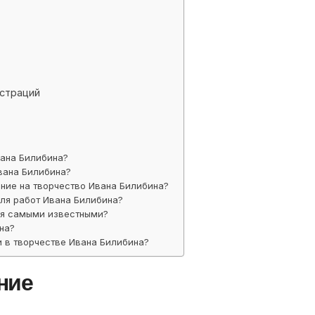
юстраций
вана Билибина?
вана Билибина?
ние на творчество Ивана Билибина?
иля работ Ивана Билибина?
ся самыми известными?
на?
 в творчестве Ивана Билибина?
ние